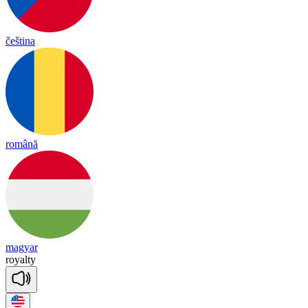
čeština
română
magyar
royal
ty