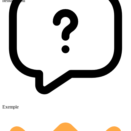
nenumărabil
Exemple