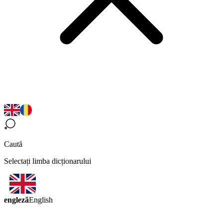
Caută
Selectați limba dicționarului
engleză
English