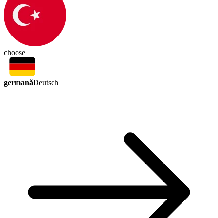
choose
germană
Deutsch