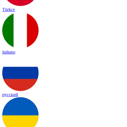
Türkçe
italiano
русский