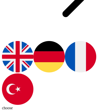
choose