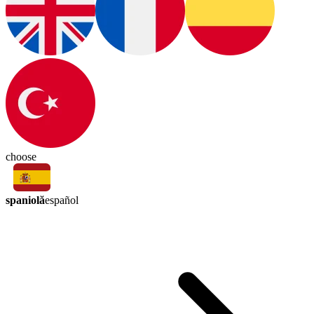
choose
spaniolă
español