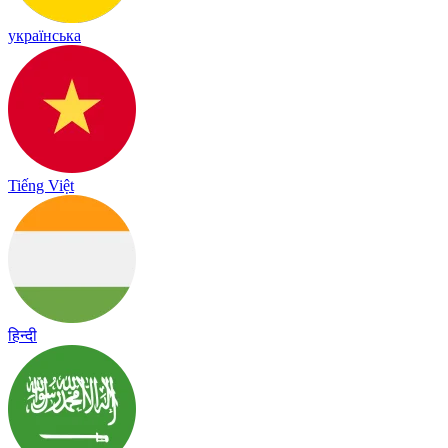
українська
Tiếng Việt
हिन्दी