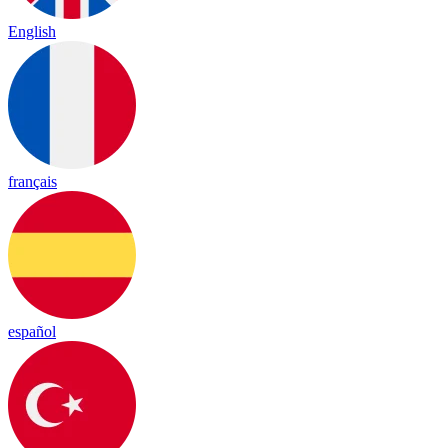
English
français
español