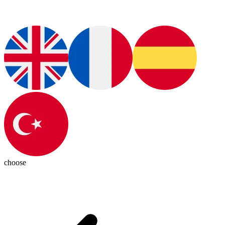
choose