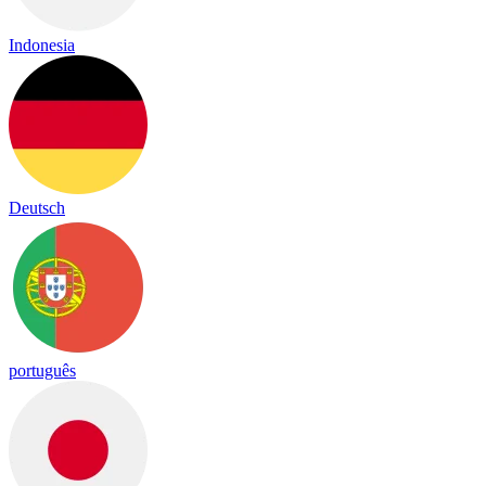
Indonesia
Deutsch
português