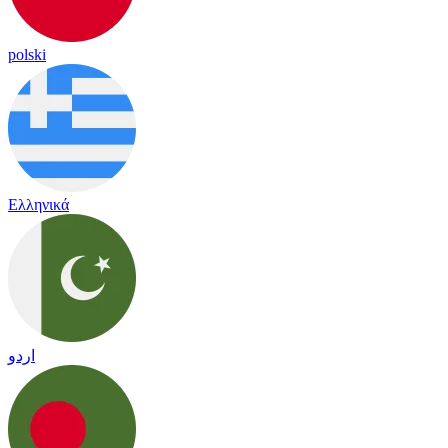
polski
Ελληνικά
اردو