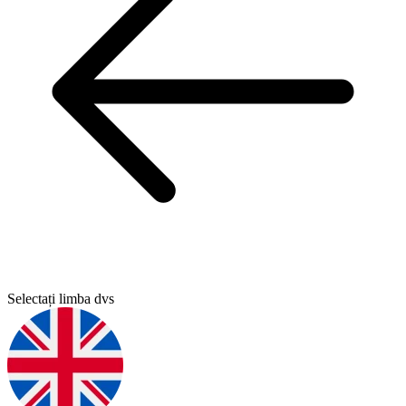
Selectați limba dvs