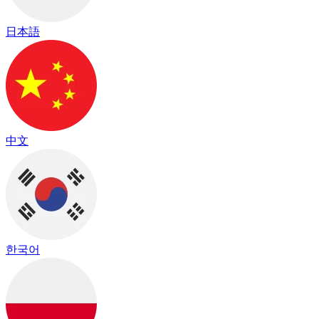
日本語
中文
한국어