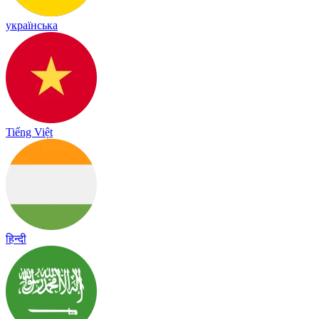
українська
Tiếng Việt
हिन्दी