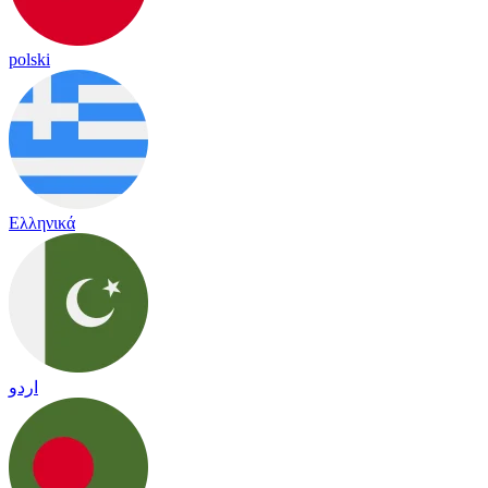
polski
Ελληνικά
اردو