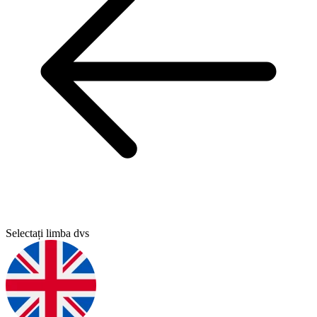
Selectați limba dvs