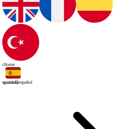
choose
spaniolă
español