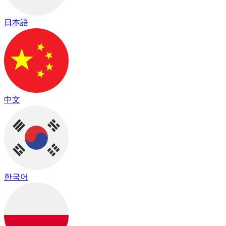
日本語
中文
한국어