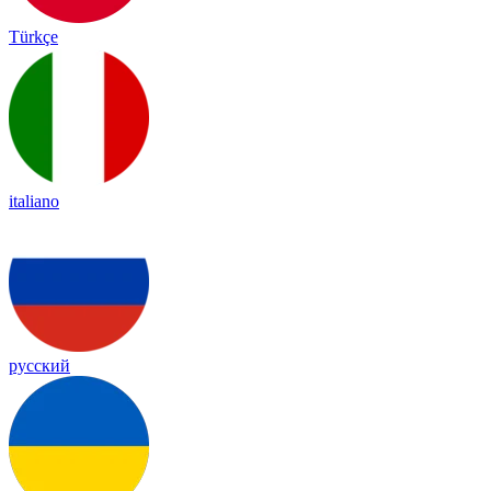
Türkçe
italiano
русский