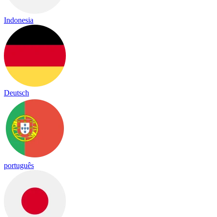
Indonesia
Deutsch
português