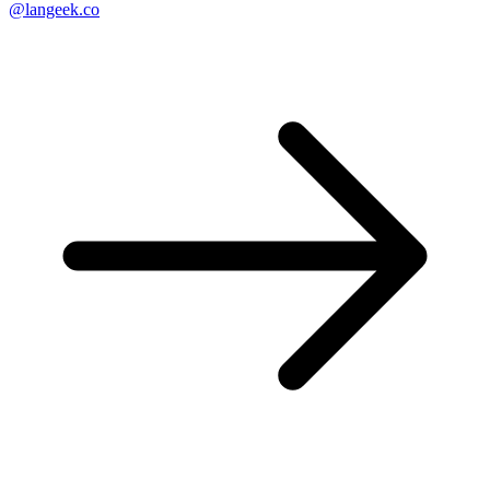
@langeek.co