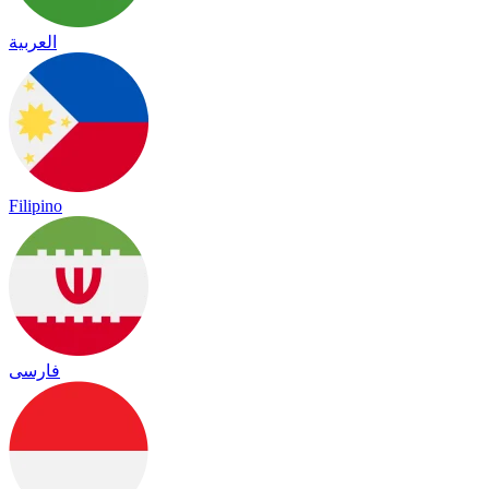
العربية
Filipino
فارسی