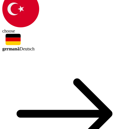
choose
germană
Deutsch