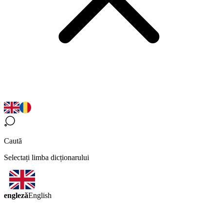
Caută
Selectați limba dicționarului
engleză
English