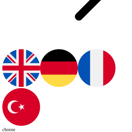
choose