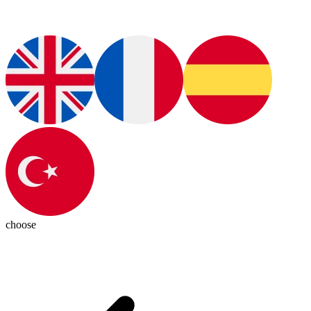
choose