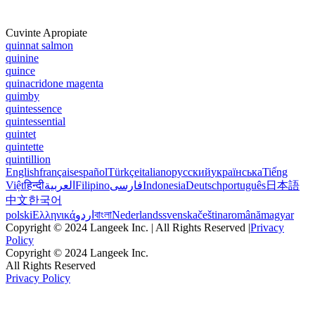
Cuvinte Apropiate
quinnat salmon
quinine
quince
quinacridone magenta
quimby
quintessence
quintessential
quintet
quintette
quintillion
English
français
español
Türkçe
italiano
русский
українська
Tiếng
Việt
हिन्दी
العربية
Filipino
فارسی
Indonesia
Deutsch
português
日本語
中文
한국어
polski
Ελληνικά
اردو
বাংলা
Nederlands
svenska
čeština
română
magyar
Copyright © 2024 Langeek Inc. | All Rights Reserved |
Privacy
Policy
Copyright © 2024 Langeek Inc.
All Rights Reserved
Privacy Policy