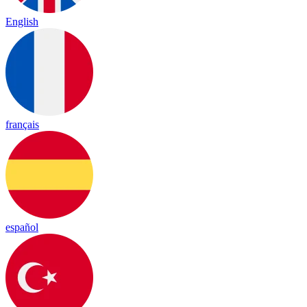
English
français
español