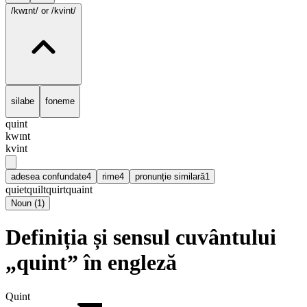
/kwɪnt/
or /kvint/
silabe
foneme
quint
kwɪnt
kvint
adesea confundate
4
rime
4
pronunție similară
1
quiet
quilt
quirt
quaint
Noun
(
1
)
Definiția și sensul cuvântului
„quint” în engleză
Quint