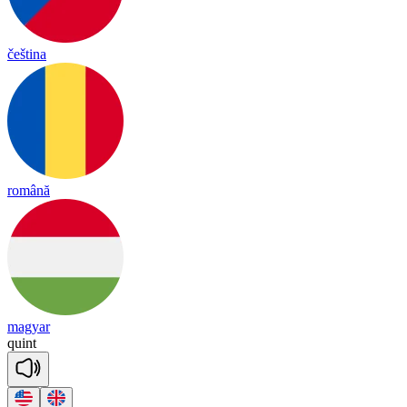
čeština
română
magyar
quint