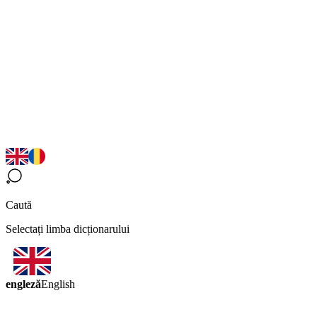
Caută
Selectați limba dicționarului
engleză
English