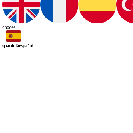
choose
spaniolă
español