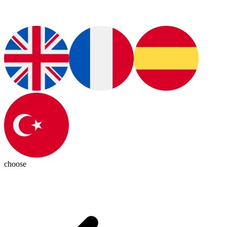
choose