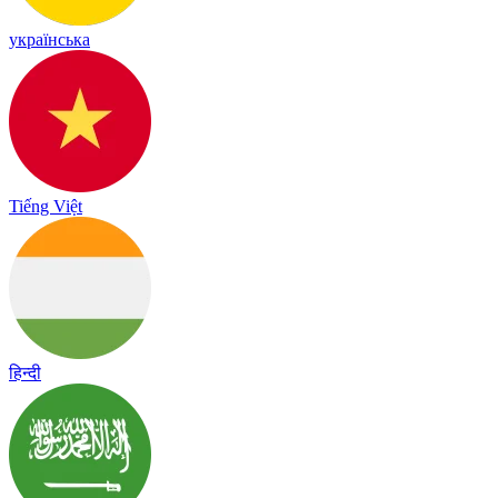
українська
Tiếng Việt
हिन्दी