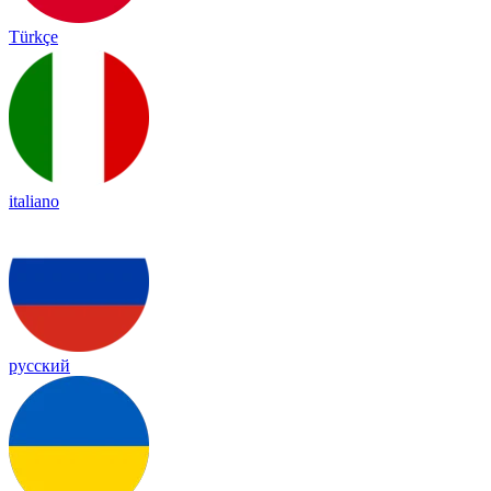
Türkçe
italiano
русский