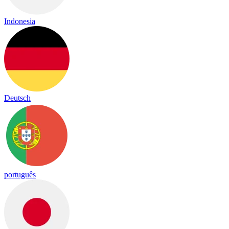
Indonesia
Deutsch
português