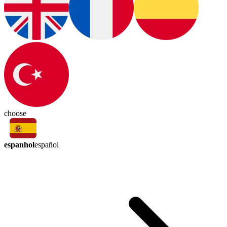
choose
espanhol
español