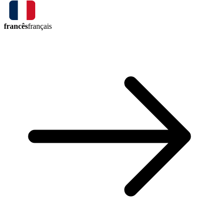
francês
français