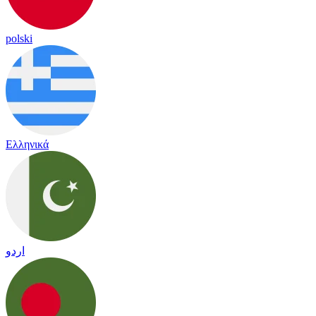
polski
Ελληνικά
اردو