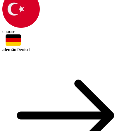
choose
alemão
Deutsch