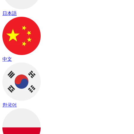
日本語
中文
한국어