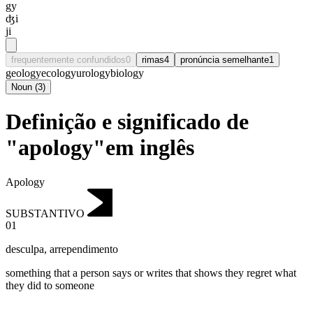
gy
ʤi
ji
frequentemente confundidos
0
rimas
4
pronúncia semelhante
1
geology
ecology
urology
biology
Noun
(
3
)
Definição e significado de
"apology"em inglês
Apology
SUBSTANTIVO
01
desculpa
,
arrependimento
something that a person says or writes that shows they regret what
they did to someone