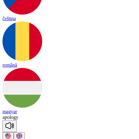
čeština
română
magyar
a
po
lo
gy