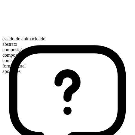
estado de animacidade
abstrato
composição morfológica
composto
contável
forma plural
apologies