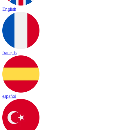
English
français
español