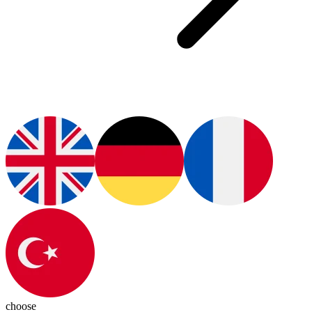
choose