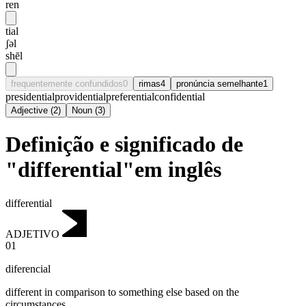
ren
tial
ʃəl
shēl
frequentemente confundidos
0
rimas
4
pronúncia semelhante
1
presidential
providential
preferential
confidential
Adjective
(
2
)
Noun
(
3
)
Definição e significado de
"differential"em inglês
differential
ADJETIVO
01
diferencial
different in comparison to something else based on the
circumstances