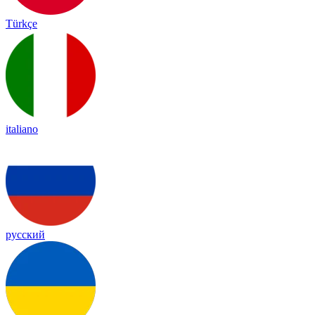
Türkçe
italiano
русский