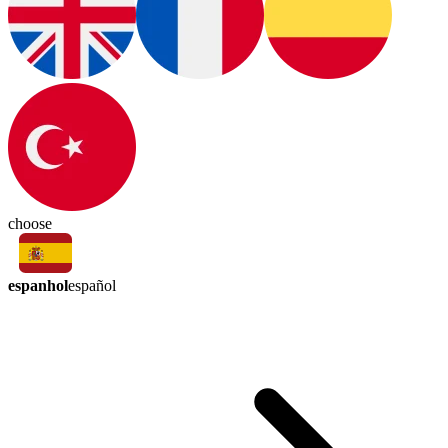
choose
espanhol
español