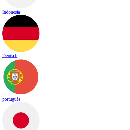
Indonesia
Deutsch
português