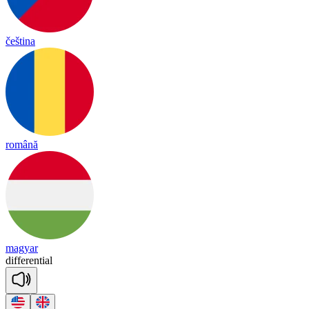
čeština
română
magyar
di
ffe
ren
tial