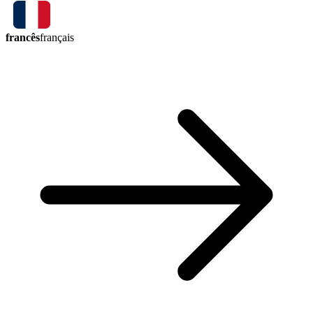
francês
français