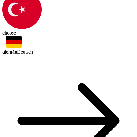
choose
alemão
Deutsch