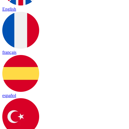
English
français
español