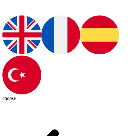
choose