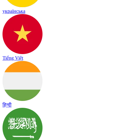
українська
Tiếng Việt
हिन्दी