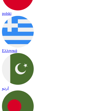
polski
Ελληνικά
اردو