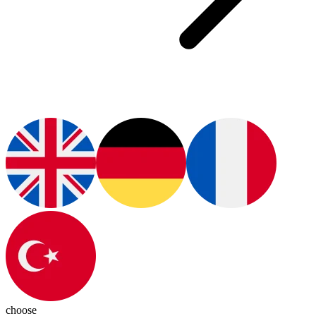
choose