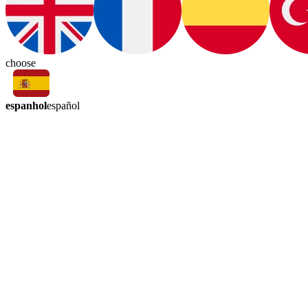
choose
espanhol
español