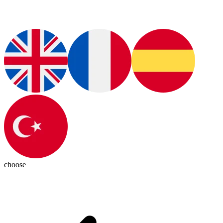
choose