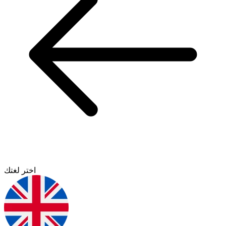
اختر لغتك