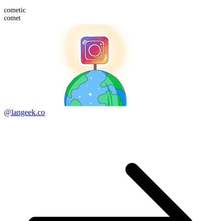
comet
ic
comet
@langeek.co