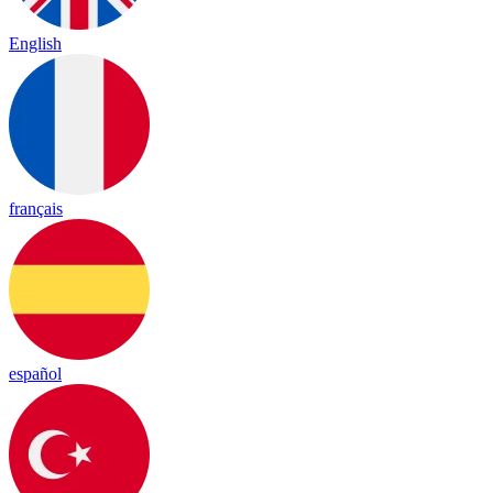
English
français
español