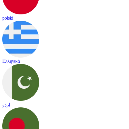
polski
Ελληνικά
اردو