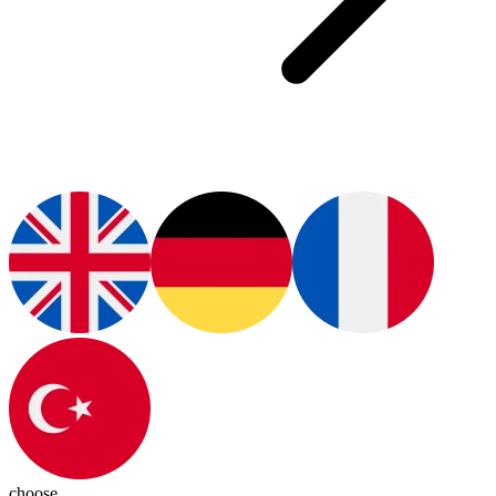
choose