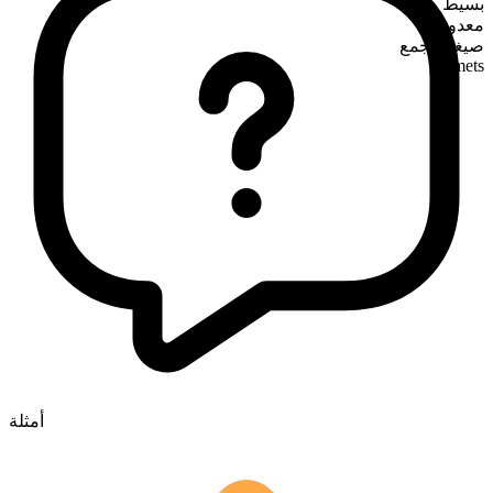
بسيط
معدود
صيغة الجمع
comets
أمثلة