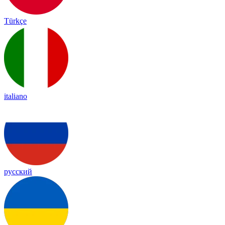
Türkçe
italiano
русский