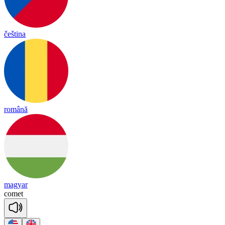
čeština
română
magyar
co
met