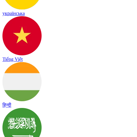
українська
Tiếng Việt
हिन्दी