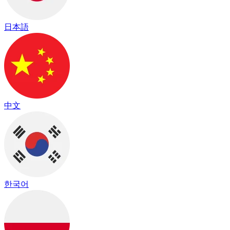
日本語
中文
한국어