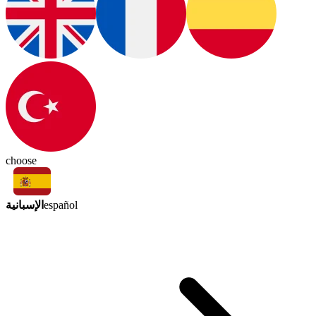
choose
الإسبانية
español