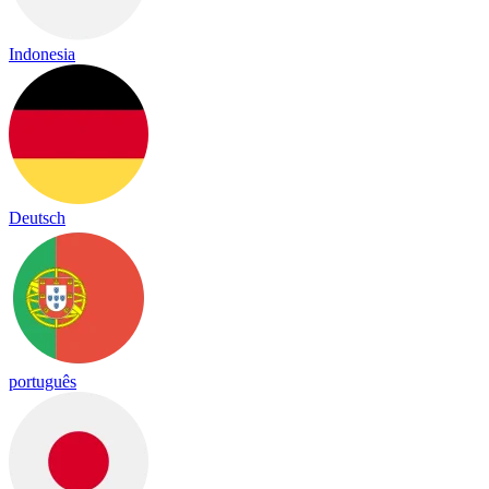
Indonesia
Deutsch
português