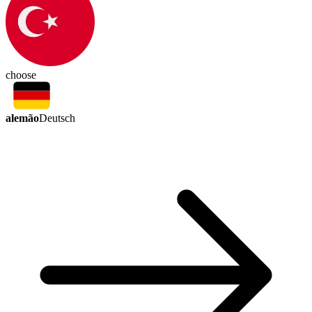
choose
alemão
Deutsch