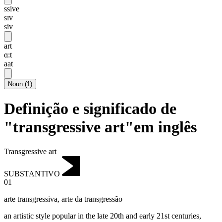
ssive
sɪv
siv
art
ɑ:t
aat
Noun
(
1
)
Definição e significado de
"transgressive art"em inglês
Transgressive art
SUBSTANTIVO
01
arte transgressiva
,
arte da transgressão
an artistic style popular in the late 20th and early 21st centuries,