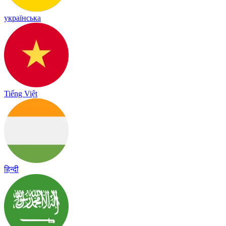
українська
Tiếng Việt
हिन्दी