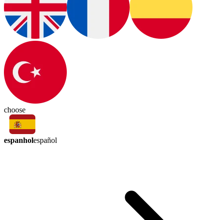
choose
espanhol
español