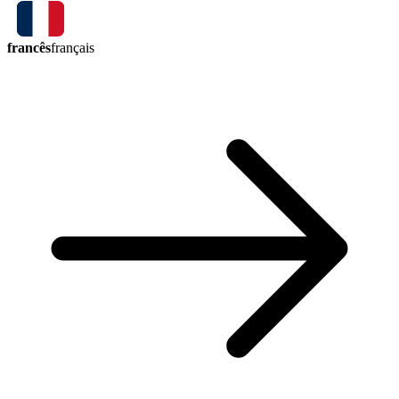
francês
français