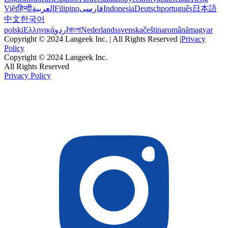
Việt
हिन्दी
العربية
Filipino
فارسی
Indonesia
Deutsch
português
日本語
中文
한국어
polski
Ελληνικά
اردو
বাংলা
Nederlands
svenska
čeština
română
magyar
Copyright © 2024 Langeek Inc. | All Rights Reserved |
Privacy
Policy
Copyright © 2024 Langeek Inc.
All Rights Reserved
Privacy Policy