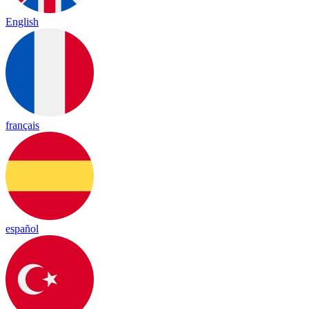
English
français
español