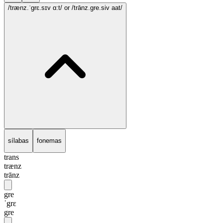
/trænz.ˈgrɛ.sɪv ɑ:t/
or /trānz.gre.siv aat/
sílabas
fonemas
trans
trænz
trānz
gre
ˈgrɛ
gre