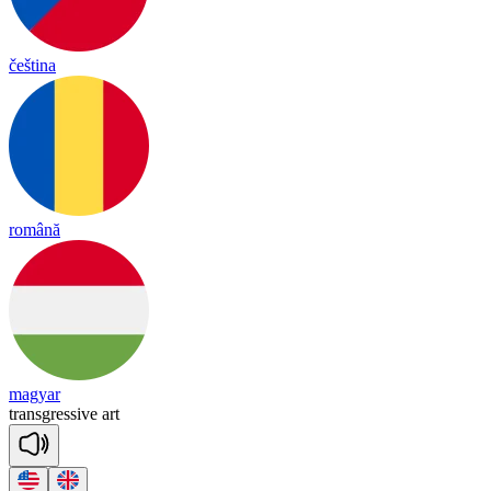
čeština
română
magyar
trans
gre
ssive
art