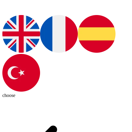
choose