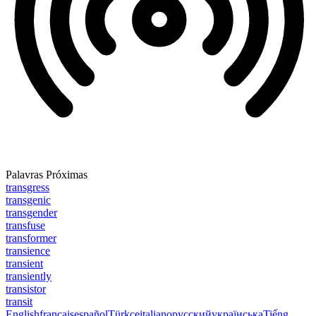
Palavras Próximas
transgress
transgenic
transgender
transfuse
transformer
transience
transient
transiently
transistor
transit
English
français
español
Türkçe
italiano
русский
українська
Tiếng