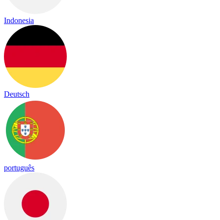
Indonesia
Deutsch
português