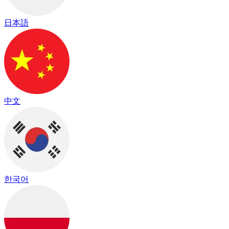
日本語
中文
한국어