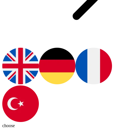
choose