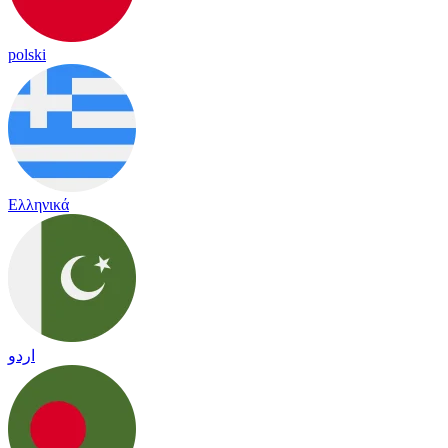
polski
Ελληνικά
اردو