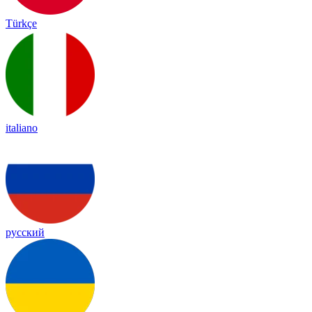
Türkçe
italiano
русский