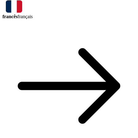
francês
français