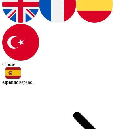
choose
espanhol
español