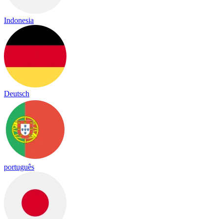
Indonesia
Deutsch
português