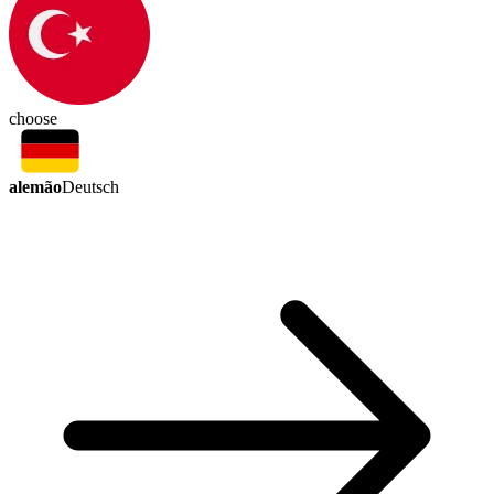
choose
alemão
Deutsch