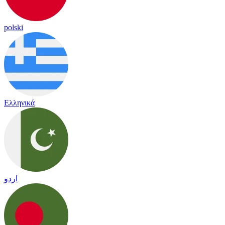
polski
Ελληνικά
اردو