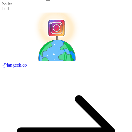
boil
er
boil
@langeek.co