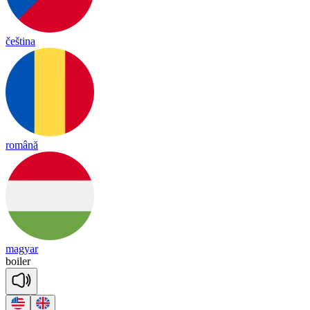
čeština
română
magyar
boi
ler