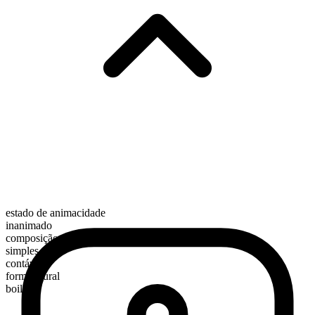
estado de animacidade
inanimado
composição morfológica
simples
contável
forma plural
boilers