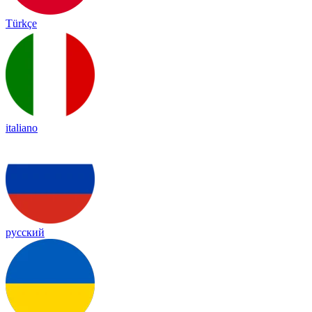
Türkçe
italiano
русский