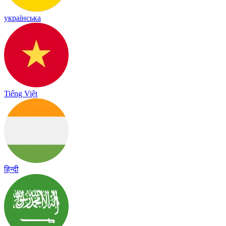
українська
Tiếng Việt
हिन्दी