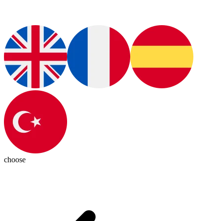
choose