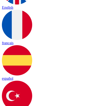
English
français
español