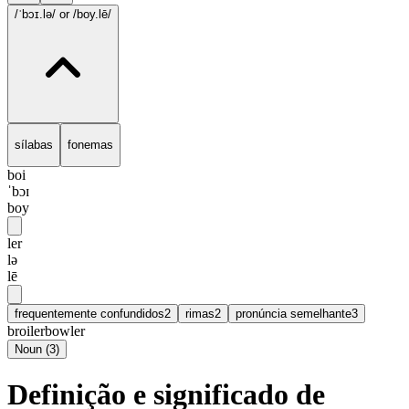
/ˈbɔɪ.lə/
or /boy.lē/
sílabas
fonemas
boi
ˈbɔɪ
boy
ler
lə
lē
frequentemente confundidos
2
rimas
2
pronúncia semelhante
3
broiler
bowler
Noun
(
3
)
Definição e significado de