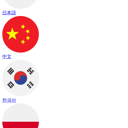
日本語
中文
한국어