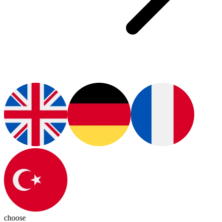
choose