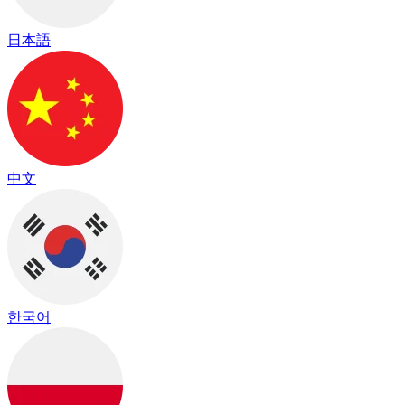
日本語
中文
한국어