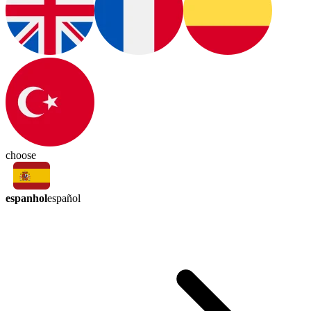
choose
espanhol
español