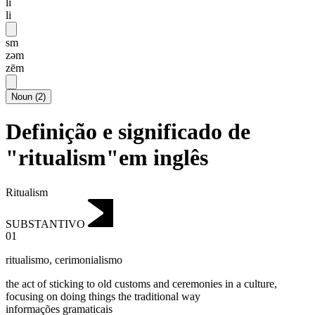
lɪ
li
sm
zəm
zēm
Noun
(
2
)
Definição e significado de
"ritualism"em inglês
Ritualism
SUBSTANTIVO
01
ritualismo
,
cerimonialismo
the act of sticking to old customs and ceremonies in a culture,
focusing on doing things the traditional way
informações gramaticais