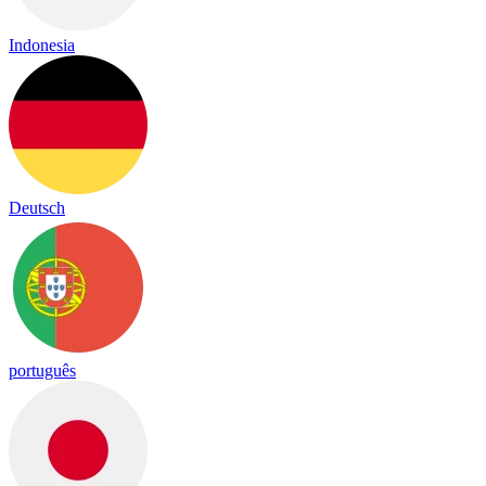
Indonesia
Deutsch
português