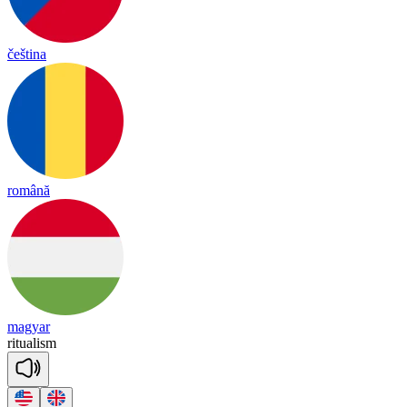
čeština
română
magyar
ri
tua
li
sm