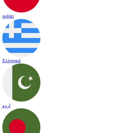
polski
Ελληνικά
اردو