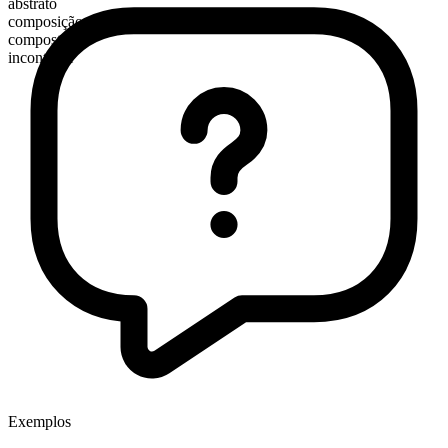
abstrato
composição morfológica
composto
incontável
Exemplos