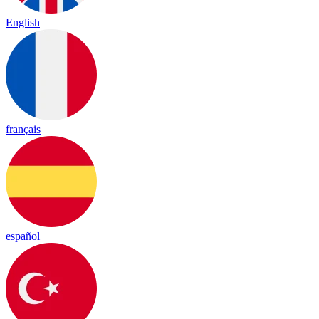
English
français
español