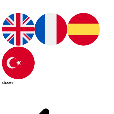
choose