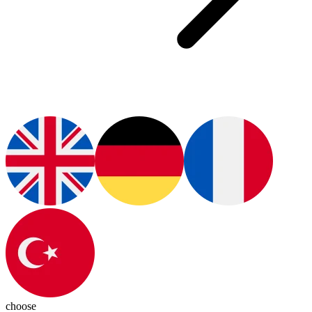
choose