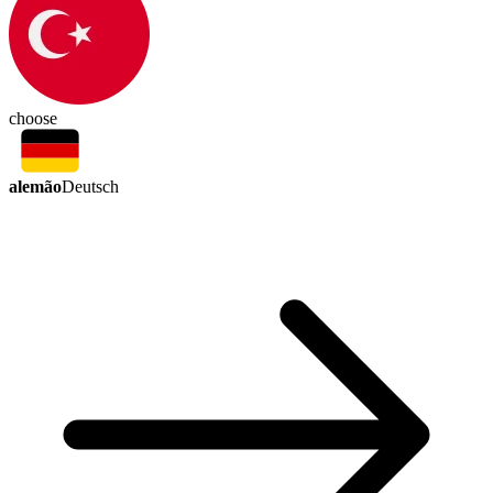
choose
alemão
Deutsch