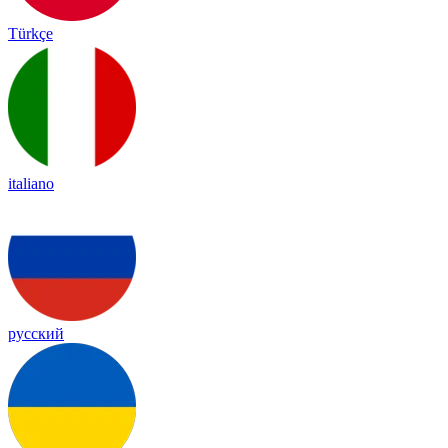
Türkçe
italiano
русский