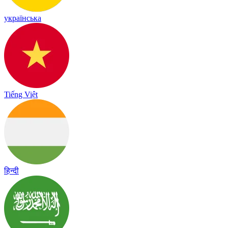
українська
Tiếng Việt
हिन्दी