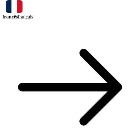
francês
français