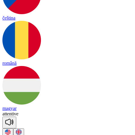
čeština
română
magyar
a
tten
tive