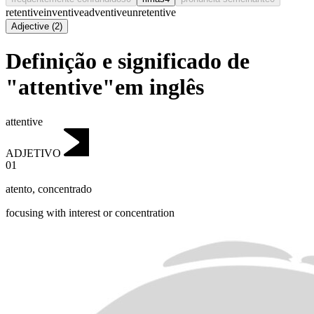
retentive
inventive
adventive
unretentive
Adjective
(
2
)
Definição e significado de
"attentive"em inglês
attentive
ADJETIVO
01
atento
,
concentrado
focusing with interest or concentration