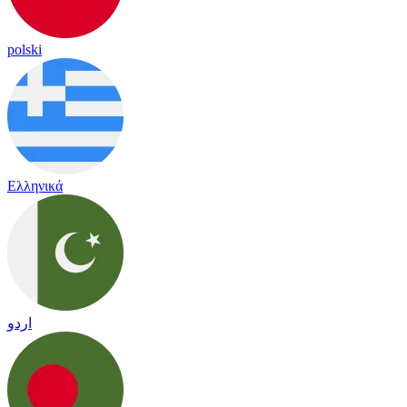
polski
Ελληνικά
اردو