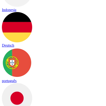
Indonesia
Deutsch
português