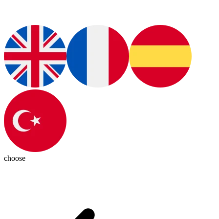
choose