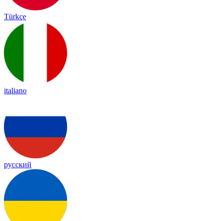
Türkçe
italiano
русский