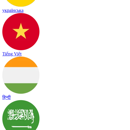
українська
Tiếng Việt
हिन्दी