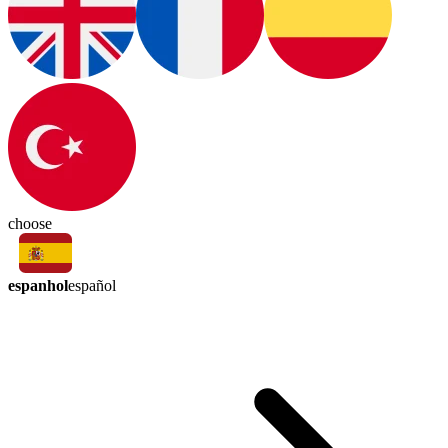
choose
espanhol
español