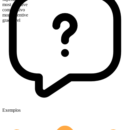
most attentive
comparativo
more attentive
graduável
Exemplos