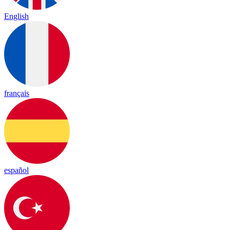
English
français
español