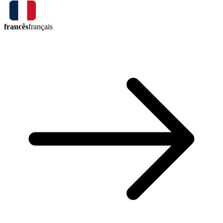
francês
français