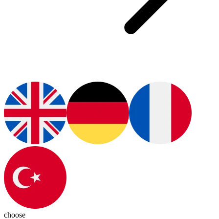
choose