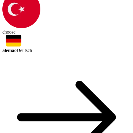
choose
alemão
Deutsch