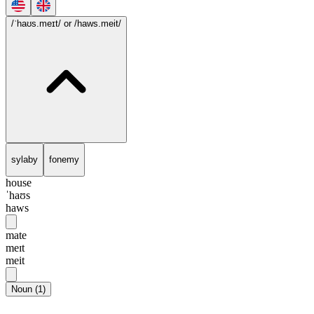
/ˈhaʊs.meɪt/
or /haws.meit/
sylaby
fonemy
house
ˈhaʊs
haws
mate
meɪt
meit
Noun
(
1
)