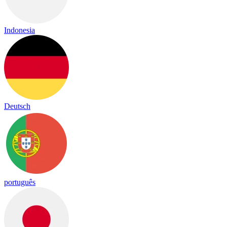
Indonesia
Deutsch
português