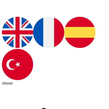
choose