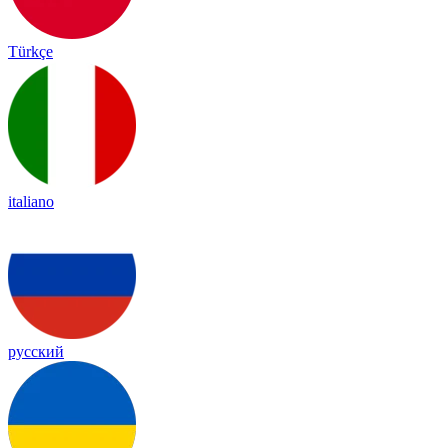
Türkçe
italiano
русский