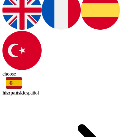
choose
hiszpański
español