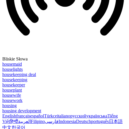
Bliskie Słowa
housemaid
houselights
housekeeping deal
housekeeping
housekeeper
houseplant
housewife
housework
housing
housing development
English
français
español
Türkçe
italiano
русский
українська
Tiếng
Việt
हिन्दी
العربية
Filipino
فارسی
Indonesia
Deutsch
português
日本語
中文
한국어