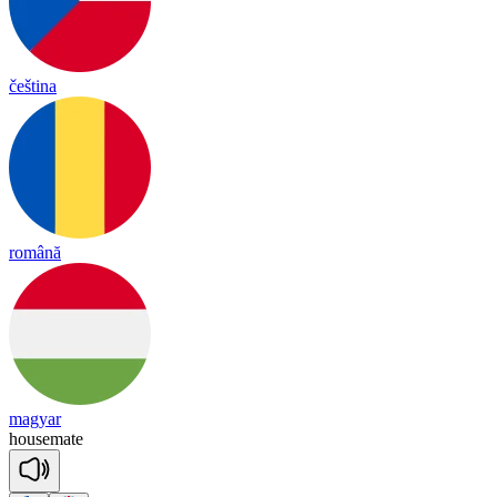
čeština
română
magyar
house
mate