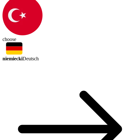
choose
niemiecki
Deutsch