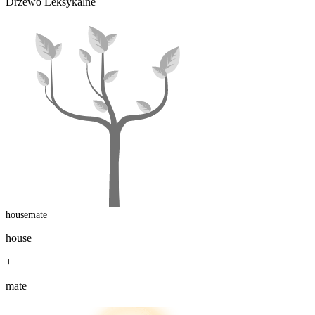
Drzewo Leksykalne
housemate
house
+
mate