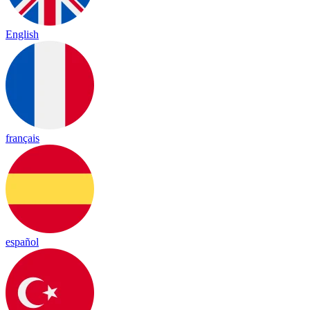
English
français
español