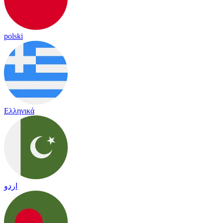
polski
Ελληνικά
اردو