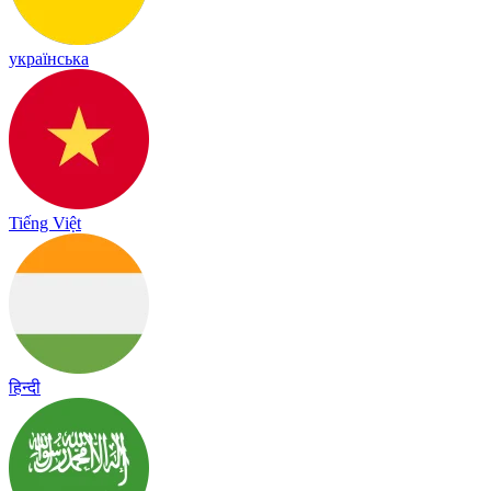
українська
Tiếng Việt
हिन्दी