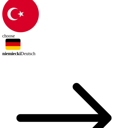
choose
niemiecki
Deutsch