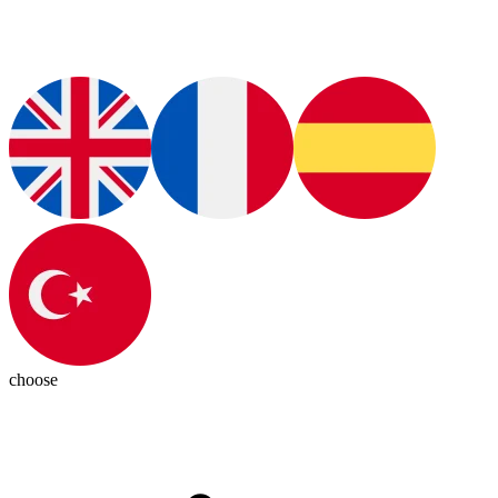
choose