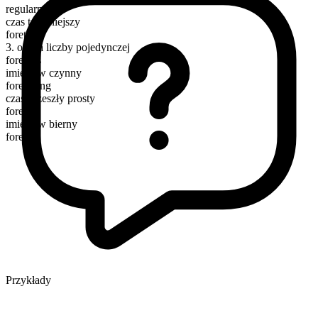
regularny
czas teraźniejszy
foretell
3. osoba liczby pojedynczej
foretells
imiesłów czynny
foretelling
czas przeszły prosty
foretold
imiesłów bierny
foretold
Przykłady