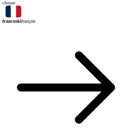
choose
francuski
français