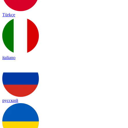
Türkçe
italiano
русский