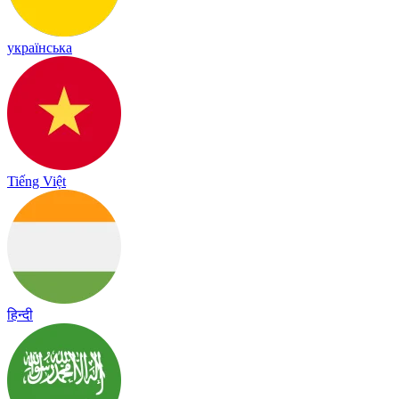
українська
Tiếng Việt
हिन्दी