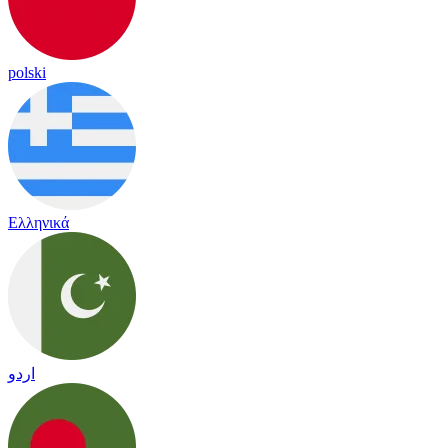
polski
Ελληνικά
اردو