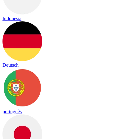
Indonesia
Deutsch
português