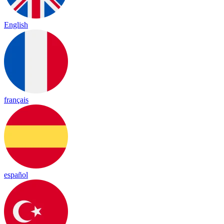
English
français
español