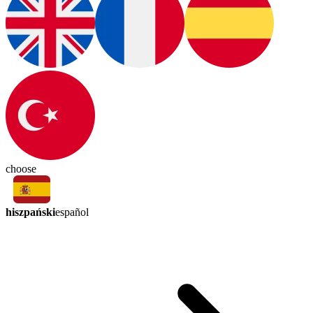
choose
hiszpański
español