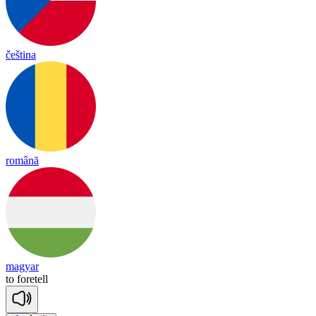
čeština
română
magyar
to
fore
tell