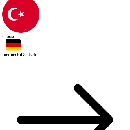
choose
niemiecki
Deutsch