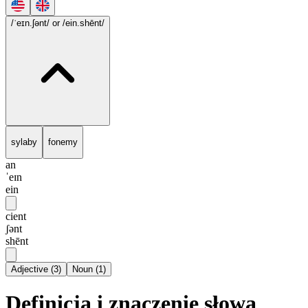
/ˈeɪn.ʃənt/
or /ein.shēnt/
sylaby
fonemy
an
ˈeɪn
ein
cient
ʃənt
shēnt
Adjective
(
3
)
Noun
(
1
)
Definicja i znaczenie słowa