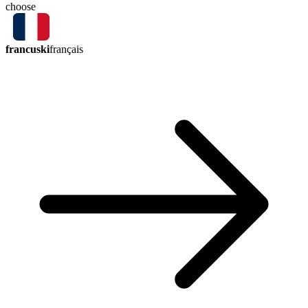
choose
francuski
français