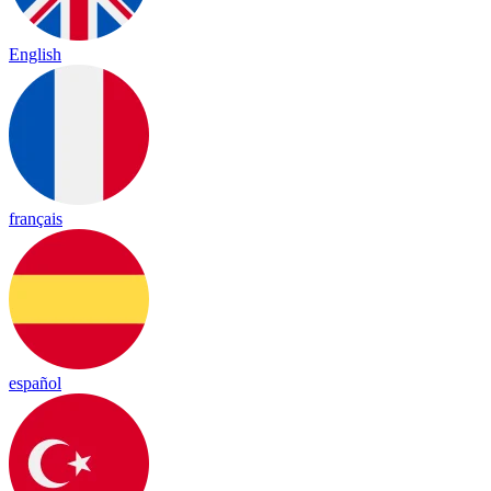
English
français
español