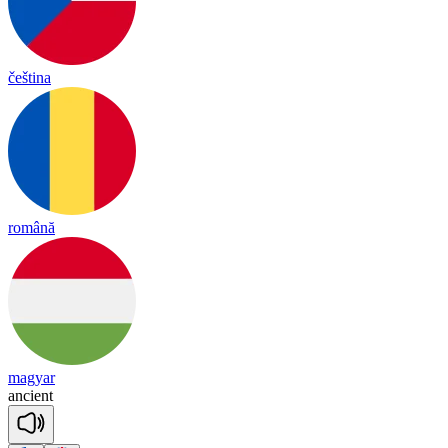
čeština
română
magyar
an
cient