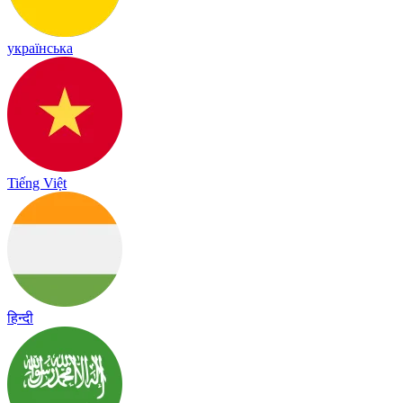
українська
Tiếng Việt
हिन्दी