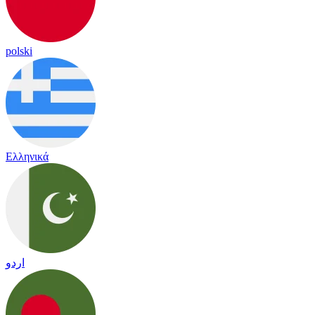
polski
Ελληνικά
اردو