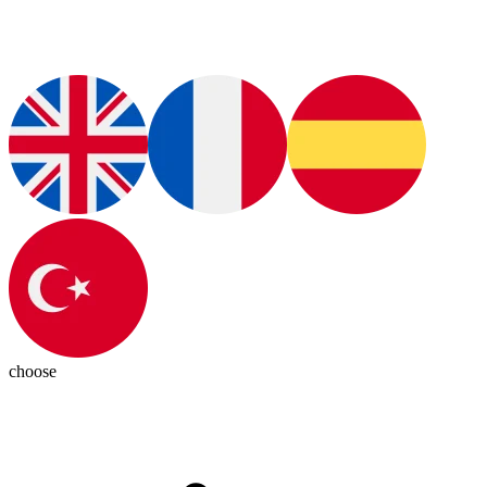
choose