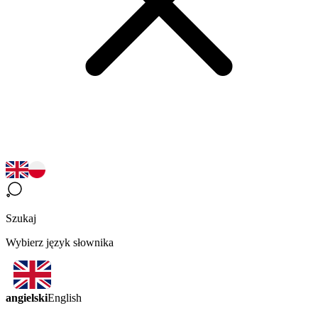
Szukaj
Wybierz język słownika
angielski
English