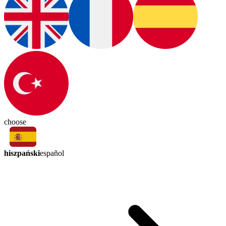
choose
hiszpański
español