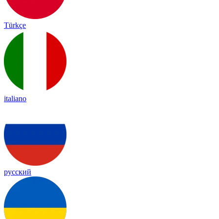
Türkçe
italiano
русский