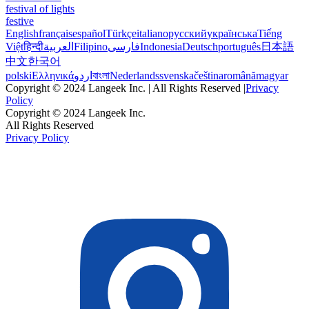
festival of lights
festive
English
français
español
Türkçe
italiano
русский
українська
Tiếng
Việt
हिन्दी
العربية
Filipino
فارسی
Indonesia
Deutsch
português
日本語
中文
한국어
polski
Ελληνικά
اردو
বাংলা
Nederlands
svenska
čeština
română
magyar
Copyright © 2024 Langeek Inc. | All Rights Reserved |
Privacy
Policy
Copyright © 2024 Langeek Inc.
All Rights Reserved
Privacy Policy