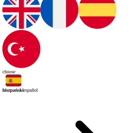
choose
hiszpański
español