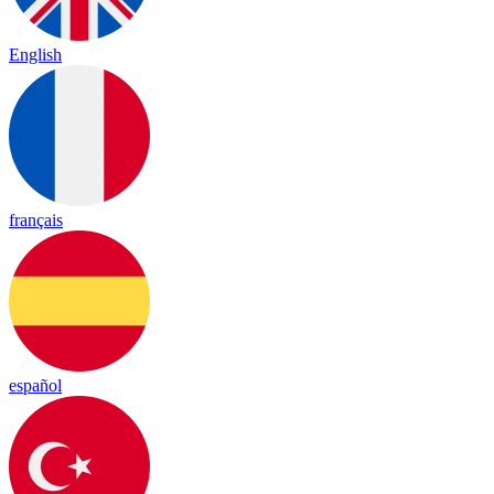
English
français
español