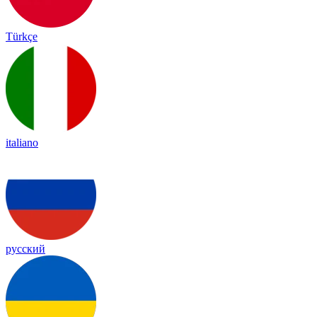
Türkçe
italiano
русский