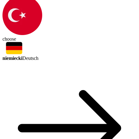
choose
niemiecki
Deutsch