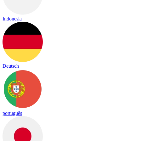
Indonesia
Deutsch
português