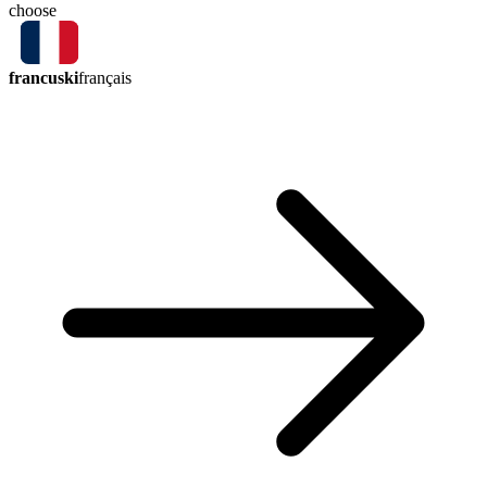
choose
francuski
français