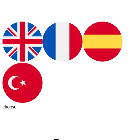
choose