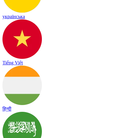
українська
Tiếng Việt
हिन्दी