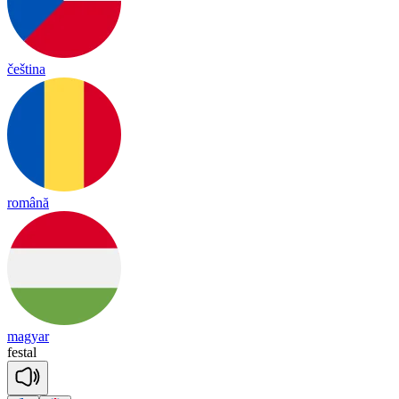
čeština
română
magyar
fes
tal