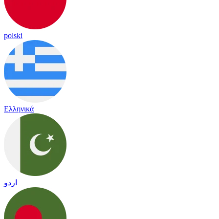
polski
Ελληνικά
اردو