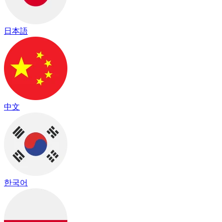
日本語
中文
한국어