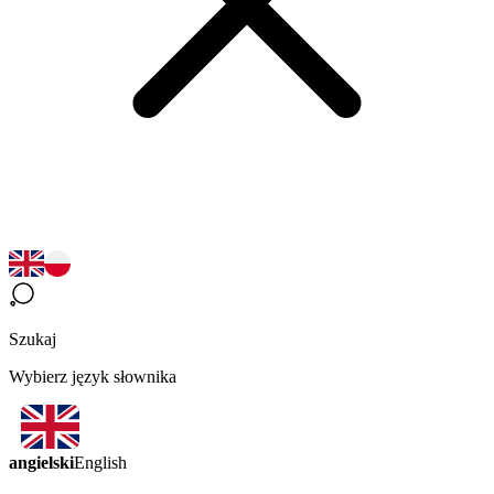
Szukaj
Wybierz język słownika
angielski
English