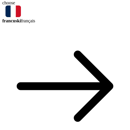
choose
francuski
français