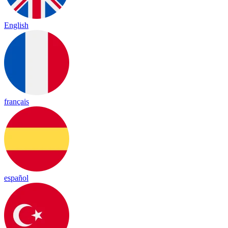
English
français
español