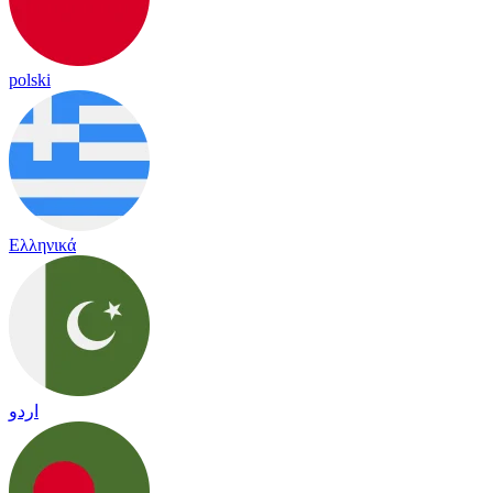
polski
Ελληνικά
اردو