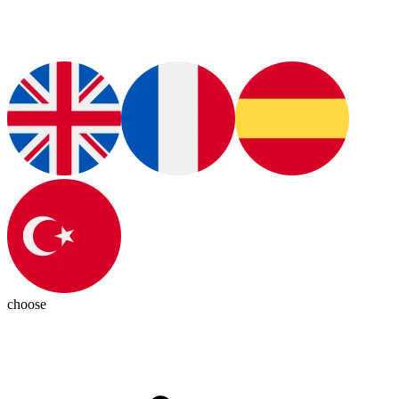
choose