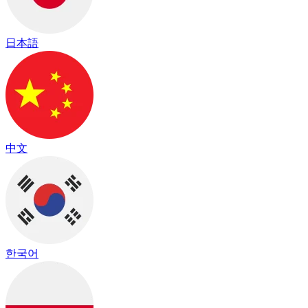
日本語
中文
한국어