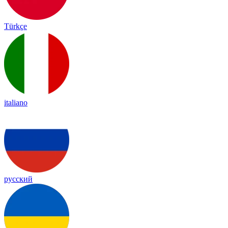
Türkçe
italiano
русский