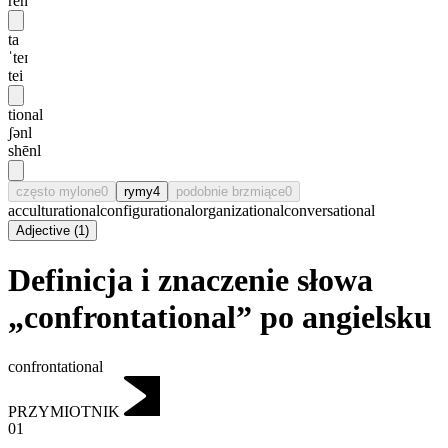
rēn
ta
ˈteɪ
tei
tional
ʃənl
shēnl
często mylone
0
rymy
4
podobnie brzmiące
0
acculturational
configurational
organizational
conversational
Adjective
(
1
)
Definicja i znaczenie słowa
„confrontational” po angielsku
confrontational
PRZYMIOTNIK
01