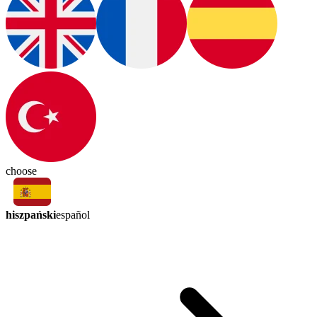
choose
hiszpański
español