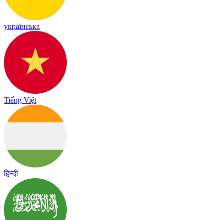
українська
Tiếng Việt
हिन्दी