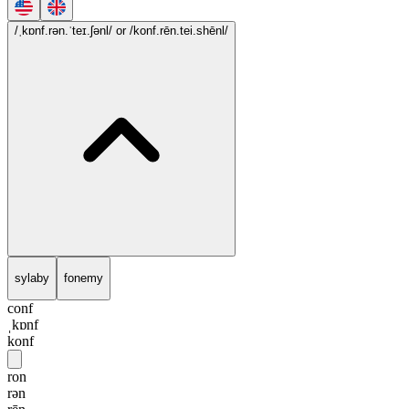
/ˌkɒnf.rən.ˈteɪ.ʃənl/
or /konf.rēn.tei.shēnl/
sylaby
fonemy
conf
ˌkɒnf
konf
ron
rən