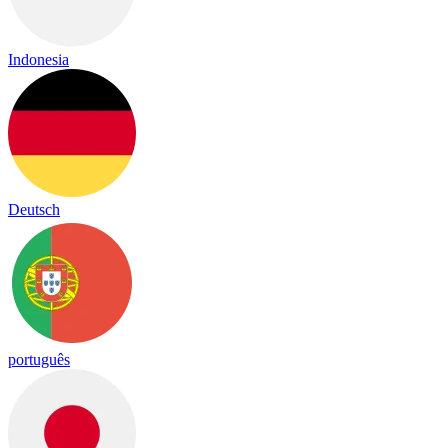
Indonesia
Deutsch
português