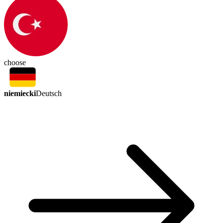
choose
niemiecki
Deutsch