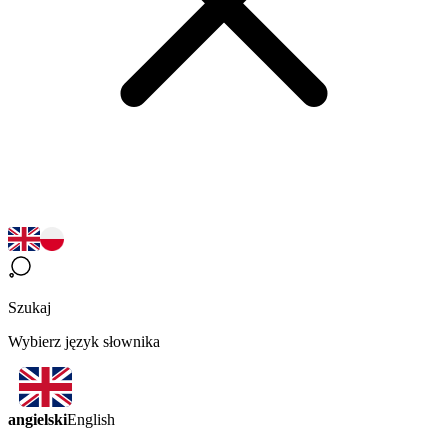
Szukaj
Wybierz język słownika
angielski
English