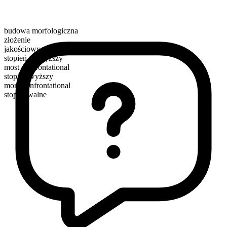
budowa morfologiczna
złożenie
jakościowy
stopień najwyższy
most confrontational
stopień wyższy
more confrontational
stopniowalne