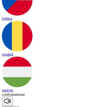
čeština
română
magyar
conf
ron
ta
tional