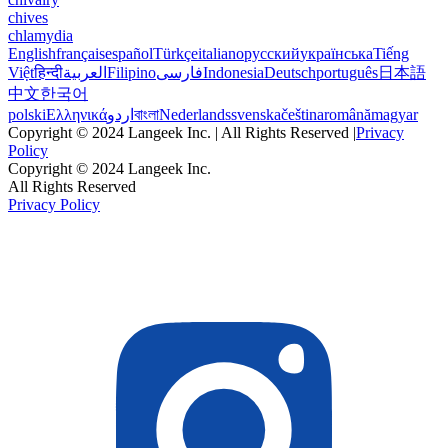
chives
chlamydia
English
français
español
Türkçe
italiano
русский
українська
Tiếng
Việt
हिन्दी
العربية
Filipino
فارسی
Indonesia
Deutsch
português
日本語
中文
한국어
polski
Ελληνικά
اردو
বাংলা
Nederlands
svenska
čeština
română
magyar
Copyright © 2024 Langeek Inc. | All Rights Reserved |
Privacy
Policy
Copyright © 2024 Langeek Inc.
All Rights Reserved
Privacy Policy