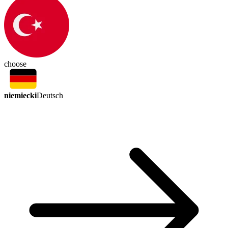
choose
niemiecki
Deutsch