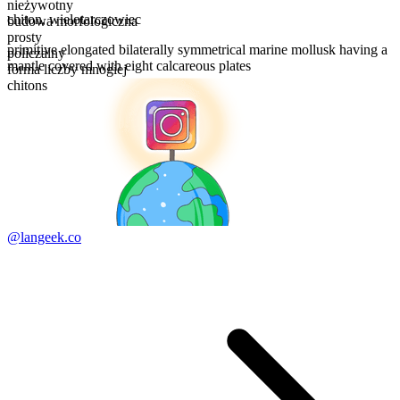
nieżywotny
chiton
,
wielotarczowiec
budowa morfologiczna
prosty
primitive elongated bilaterally symmetrical marine mollusk having a
policzalny
mantle covered with eight calcareous plates
forma liczby mnogiej
chitons
@langeek.co