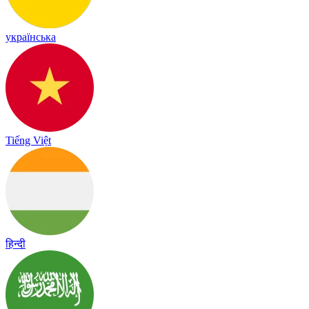
українська
Tiếng Việt
हिन्दी