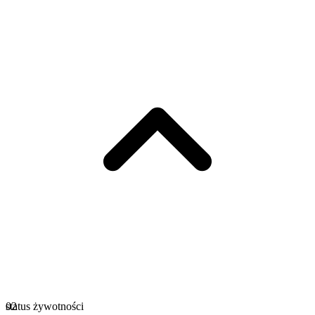
status żywotności
02