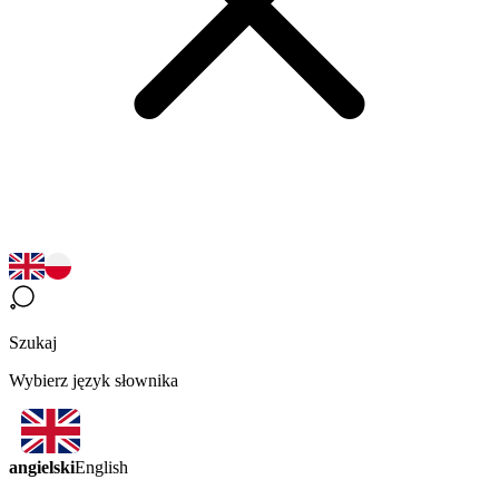
Szukaj
Wybierz język słownika
angielski
English