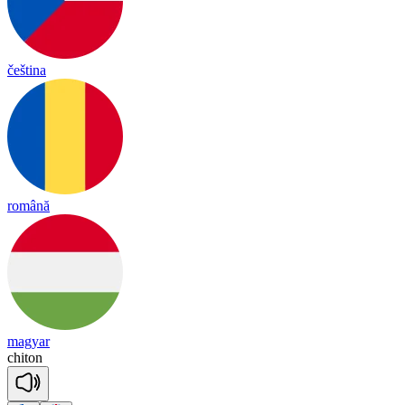
čeština
română
magyar
chi
ton