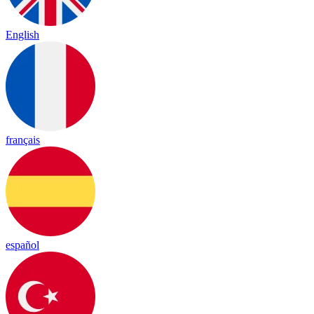
English
français
español