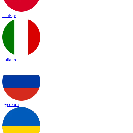
Türkçe
italiano
русский