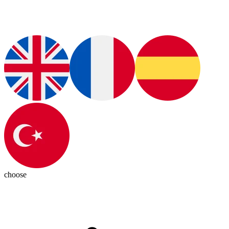
choose