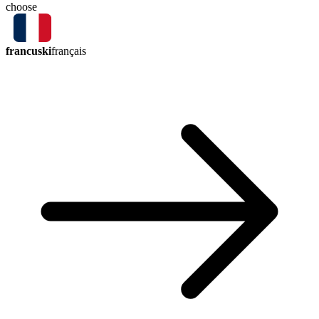
choose
francuski
français