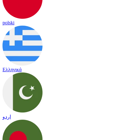
polski
Ελληνικά
اردو