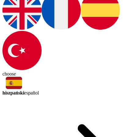
choose
hiszpański
español