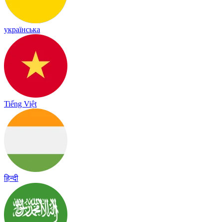
українська
Tiếng Việt
हिन्दी