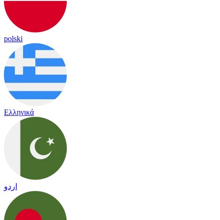
polski
Ελληνικά
اردو