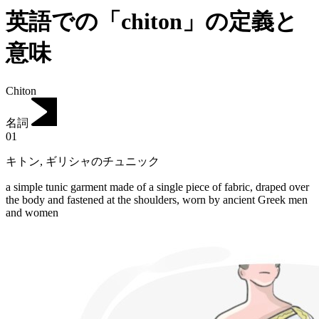
英語での「chiton」の定義と
意味
Chiton
名詞
01
キトン
,
ギリシャのチュニック
a simple tunic garment made of a single piece of fabric, draped over
the body and fastened at the shoulders, worn by ancient Greek men
and women