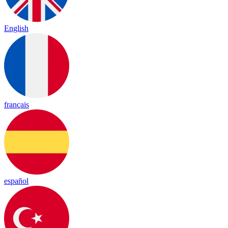
English
français
español