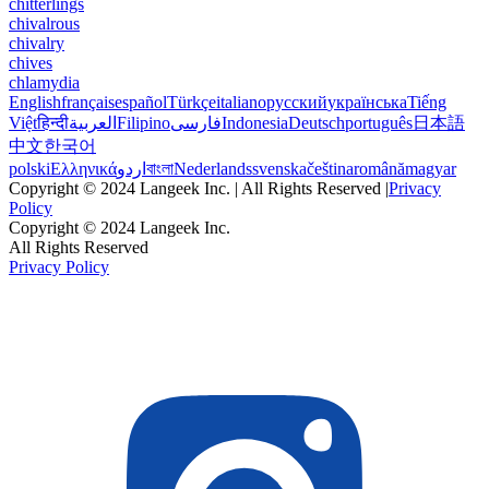
chitterlings
chivalrous
chivalry
chives
chlamydia
English
français
español
Türkçe
italiano
русский
українська
Tiếng
Việt
हिन्दी
العربية
Filipino
فارسی
Indonesia
Deutsch
português
日本語
中文
한국어
polski
Ελληνικά
اردو
বাংলা
Nederlands
svenska
čeština
română
magyar
Copyright © 2024 Langeek Inc. | All Rights Reserved |
Privacy
Policy
Copyright © 2024 Langeek Inc.
All Rights Reserved
Privacy Policy