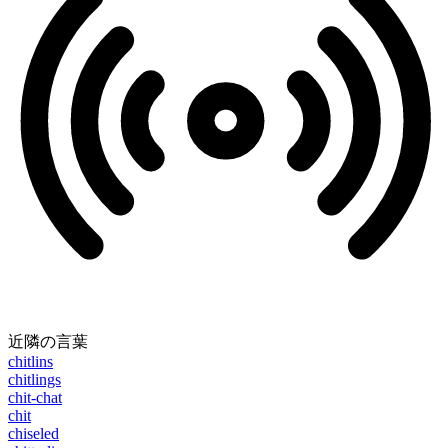
近隣の言葉
chitlins
chitlings
chit-chat
chit
chiseled