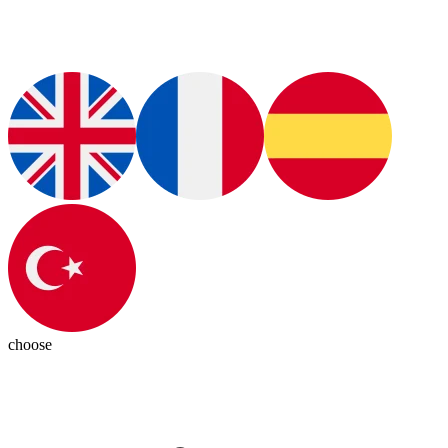
choose