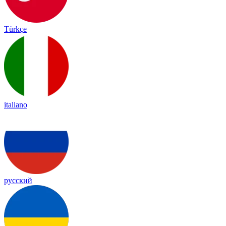
Türkçe
italiano
русский