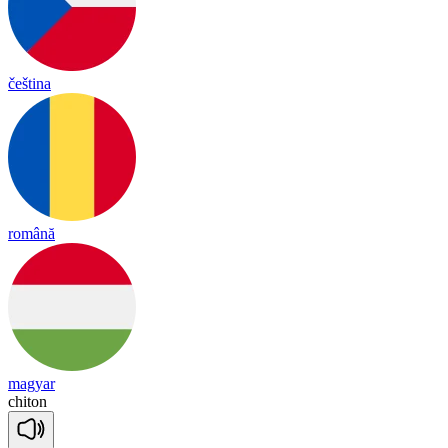
čeština
română
magyar
chi
ton