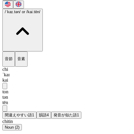
/ˈkaɪ.tən/
or /kai.tēn/
音節
音素
chi
ˈkaɪ
kai
ton
tən
tēn
間違えやすい語
1
韻語
4
発音が似た語
1
chitin
Noun
(
2
)