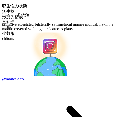
02
有生性の状態
無生物
キトン
,
多板類
形態的構成
単純語
primitive elongated bilaterally symmetrical marine mollusk having a
可算
mantle covered with eight calcareous plates
複数形
chitons
@langeek.co