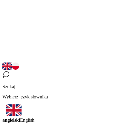
Szukaj
Wybierz język słownika
angielski
English