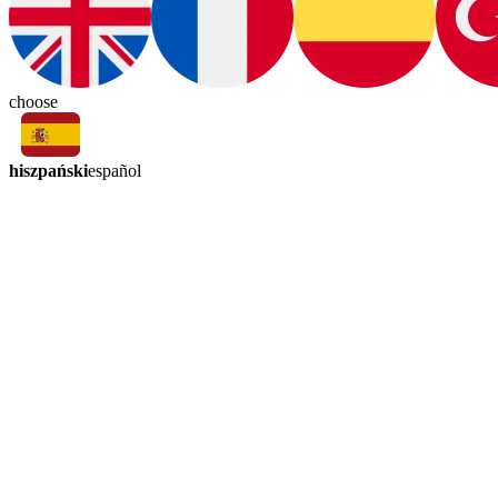
choose
hiszpański
español