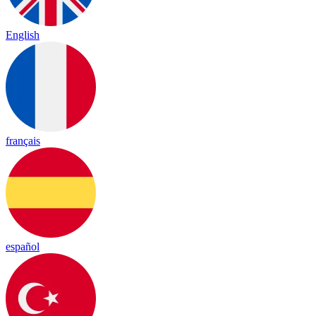
English
français
español