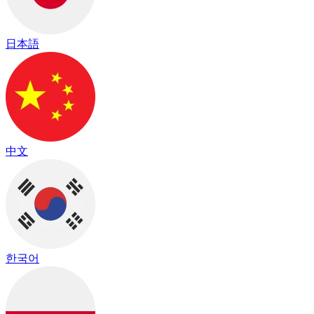
日本語
中文
한국어