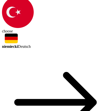
choose
niemiecki
Deutsch