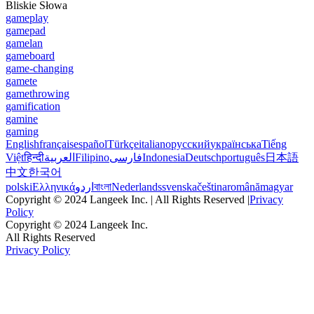
Bliskie Słowa
gameplay
gamepad
gamelan
gameboard
game-changing
gamete
gamethrowing
gamification
gamine
gaming
English
français
español
Türkçe
italiano
русский
українська
Tiếng
Việt
हिन्दी
العربية
Filipino
فارسی
Indonesia
Deutsch
português
日本語
中文
한국어
polski
Ελληνικά
اردو
বাংলা
Nederlands
svenska
čeština
română
magyar
Copyright © 2024 Langeek Inc. | All Rights Reserved |
Privacy
Policy
Copyright © 2024 Langeek Inc.
All Rights Reserved
Privacy Policy