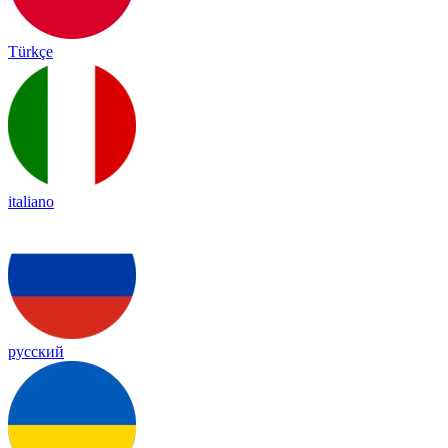
Türkçe
italiano
русский