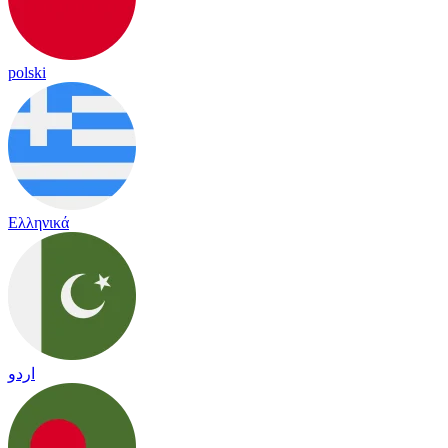
polski
Ελληνικά
اردو