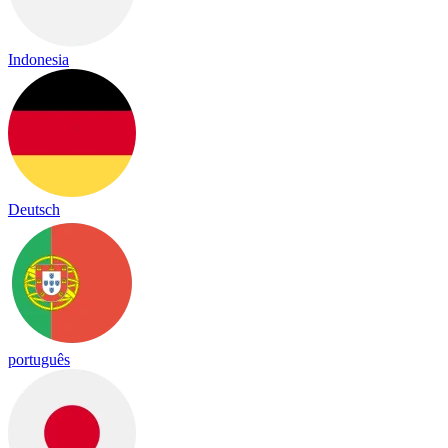
Indonesia
Deutsch
português