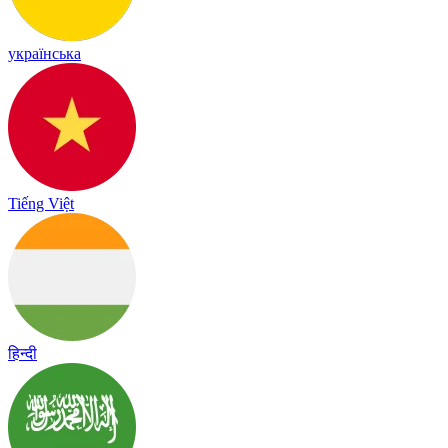
українська
Tiếng Việt
हिन्दी