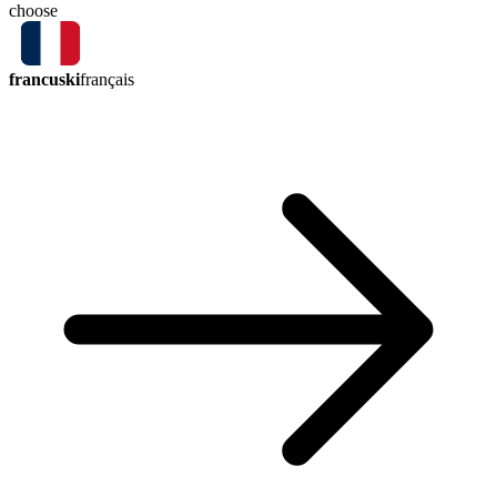
choose
francuski
français