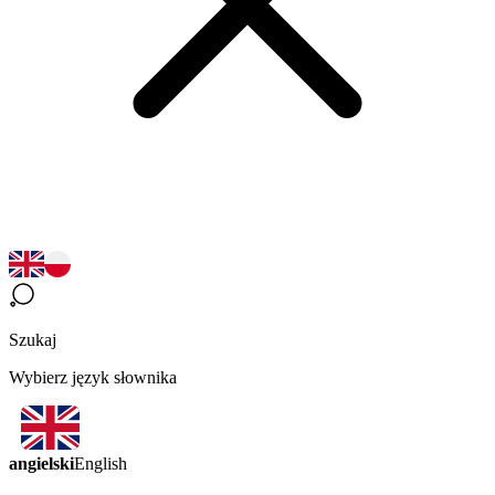
Szukaj
Wybierz język słownika
angielski
English