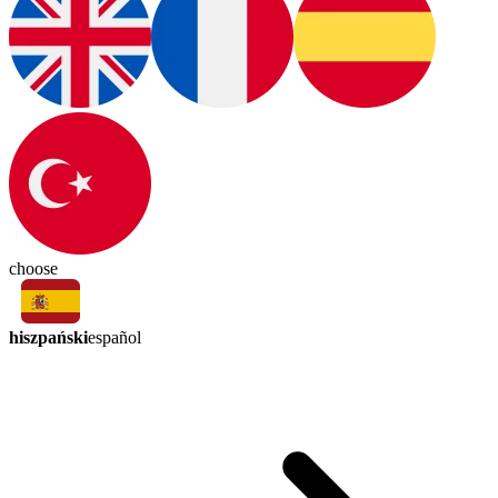
choose
hiszpański
español