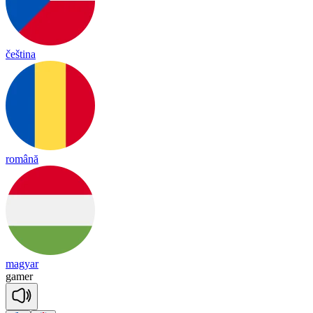
čeština
română
magyar
ga
mer