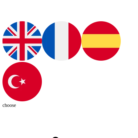
choose