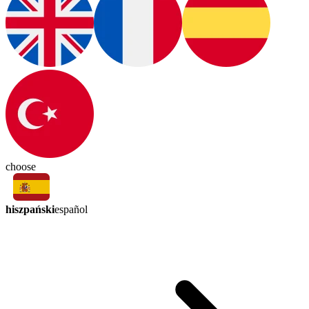
choose
hiszpański
español