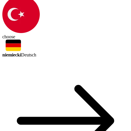
choose
niemiecki
Deutsch