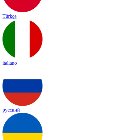
Türkçe
italiano
русский