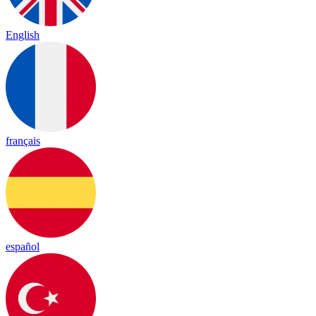
English
français
español