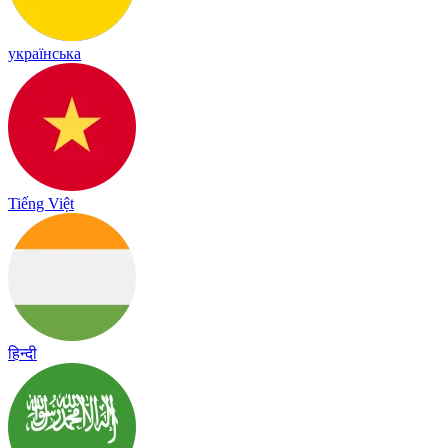
українська
Tiếng Việt
हिन्दी