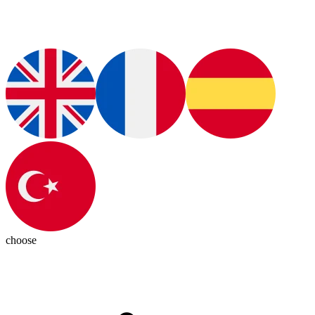
choose