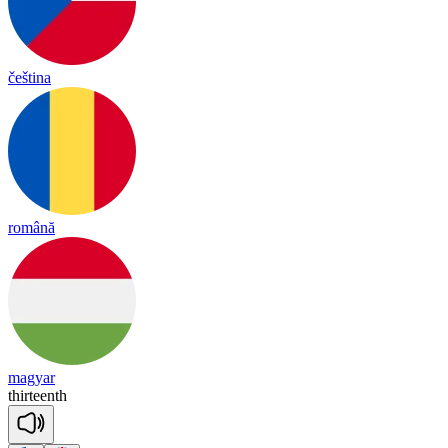
čeština
română
magyar
thir
teenth