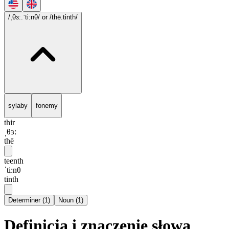
/ˌθɜ:.ˈti:nθ/
or /thē.tinth/
sylaby
fonemy
thir
ˌθɜ:
thē
teenth
ˈti:nθ
tinth
Determiner
(
1
)
Noun
(
1
)
Definicja i znaczenie słowa