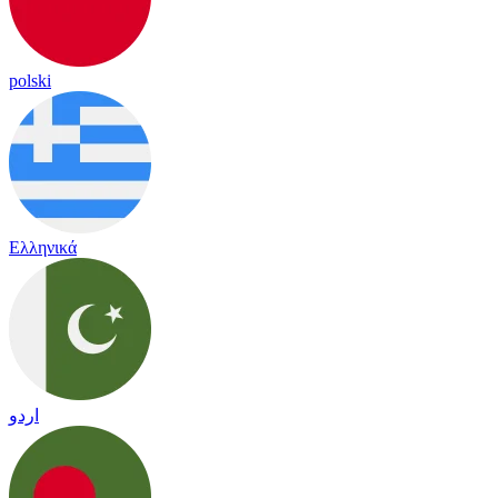
polski
Ελληνικά
اردو