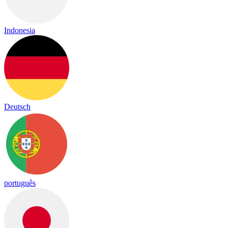
Indonesia
Deutsch
português