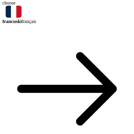
choose
francuski
français