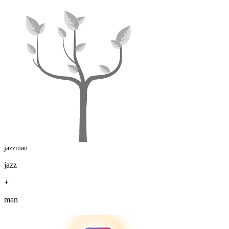
jazzman
jazz
+
man