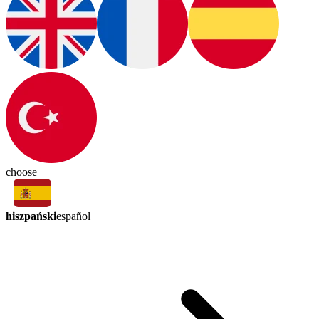
choose
hiszpański
español