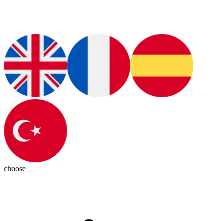
choose