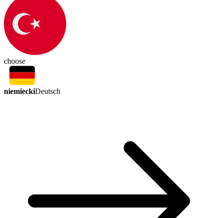
choose
niemiecki
Deutsch