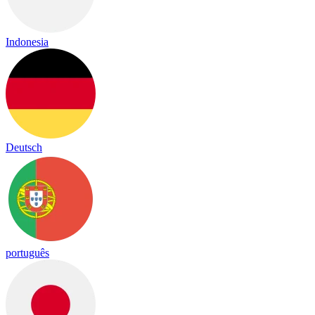
Indonesia
Deutsch
português