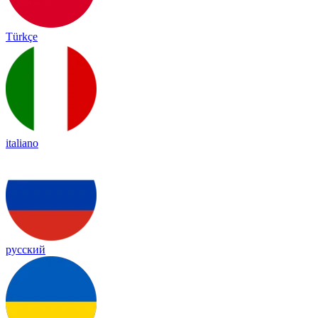
Türkçe
italiano
русский