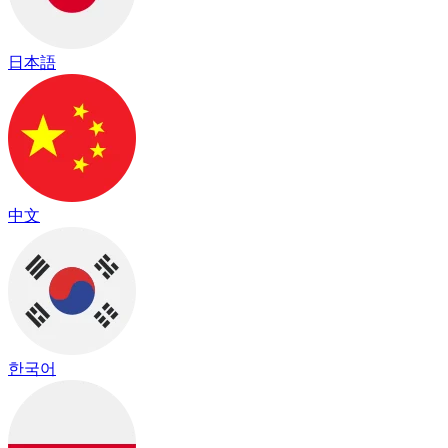
日本語
中文
한국어