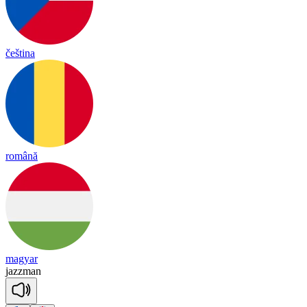
čeština
română
magyar
jazz
man