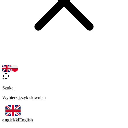
Szukaj
Wybierz język słownika
angielski
English