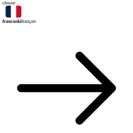
choose
francuski
français