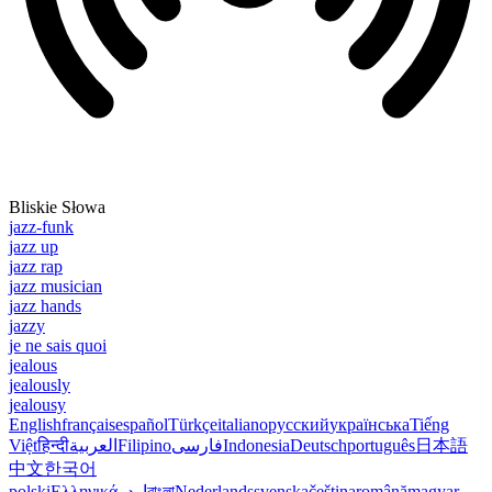
Bliskie Słowa
jazz-funk
jazz up
jazz rap
jazz musician
jazz hands
jazzy
je ne sais quoi
jealous
jealously
jealousy
English
français
español
Türkçe
italiano
русский
українська
Tiếng
Việt
हिन्दी
العربية
Filipino
فارسی
Indonesia
Deutsch
português
日本語
中文
한국어
polski
Ελληνικά
اردو
বাংলা
Nederlands
svenska
čeština
română
magyar