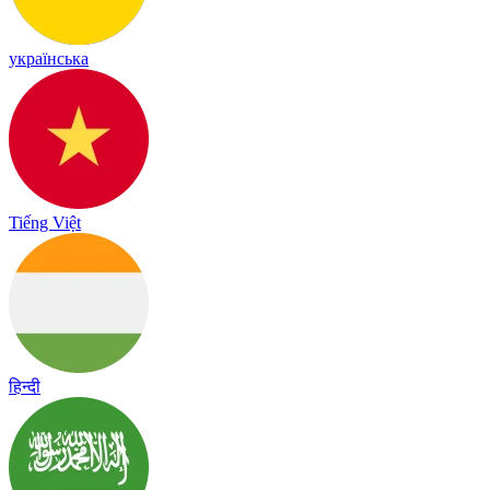
українська
Tiếng Việt
हिन्दी