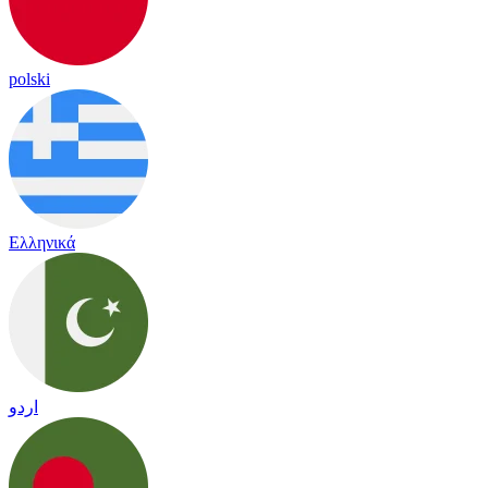
polski
Ελληνικά
اردو