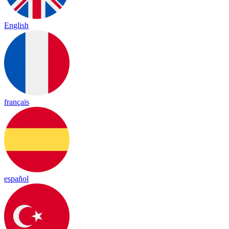
English
français
español