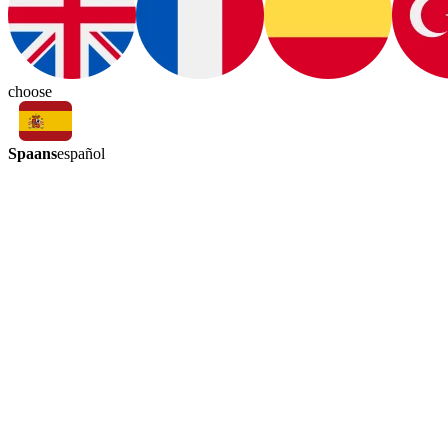
choose
Spaans
español