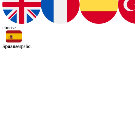
choose
Spaans
español