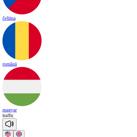
čeština
română
magyar
tra
ffic