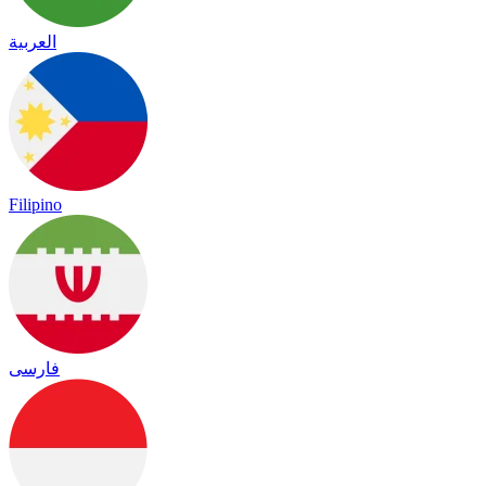
العربية
Filipino
فارسی