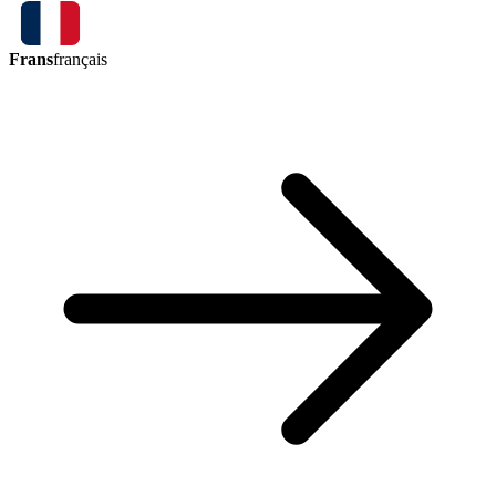
Frans
français