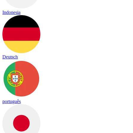
Indonesia
Deutsch
português