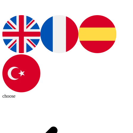
choose