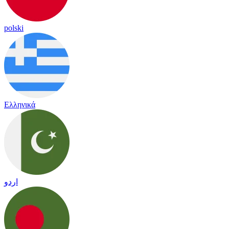
polski
Ελληνικά
اردو