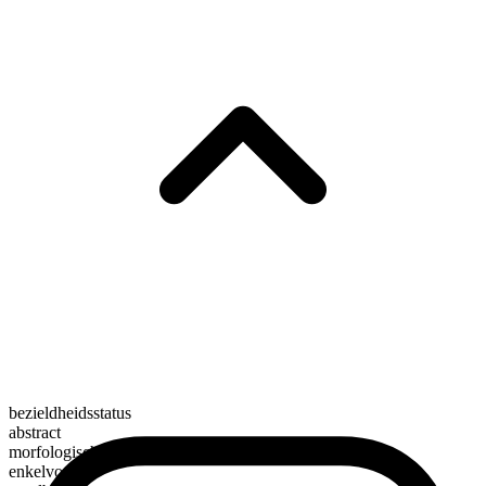
bezieldheidsstatus
abstract
morfologische samenstelling
enkelvoudig