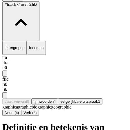
/ˈtræ.fɪk/
or /trā.fik/
lettergrepen
fonemen
tra
ˈtræ
trā
ffic
fɪk
fik
vaak verward
0
rijmwoorden
4
vergelijkbare uitspraak
1
graphic
agraphic
biographic
geographic
Noun
(
4
)
Verb
(
2
)
Definitie en betekenis van