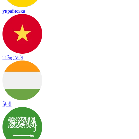
українська
Tiếng Việt
हिन्दी