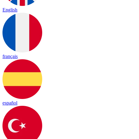
English
français
español