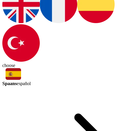
choose
Spaans
español