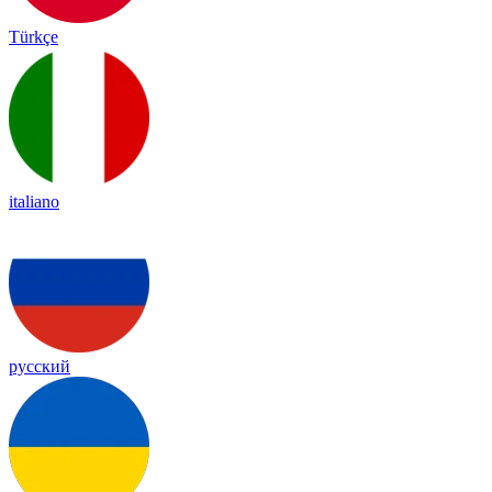
Türkçe
italiano
русский