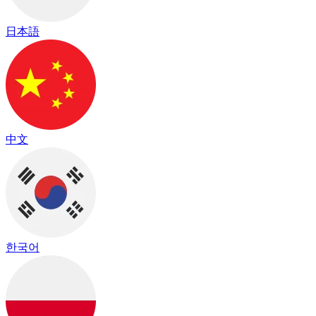
日本語
中文
한국어