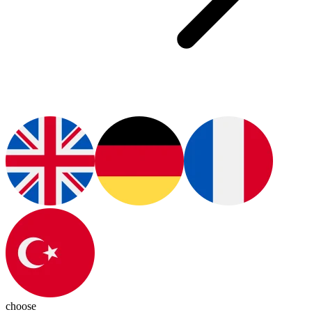
choose