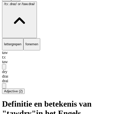
/tɔ:.draɪ/
or /taw.drai/
lettergrepen
fonemen
taw
tɔ:
taw
dry
draɪ
drai
Adjective
(
2
)
Definitie en betekenis van
"tawdry"in het Engels