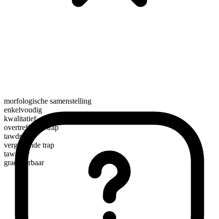
morfologische samenstelling
enkelvoudig
kwalitatief
overtreffende trap
tawdriest
vergrotende trap
tawdrier
gradueerbaar