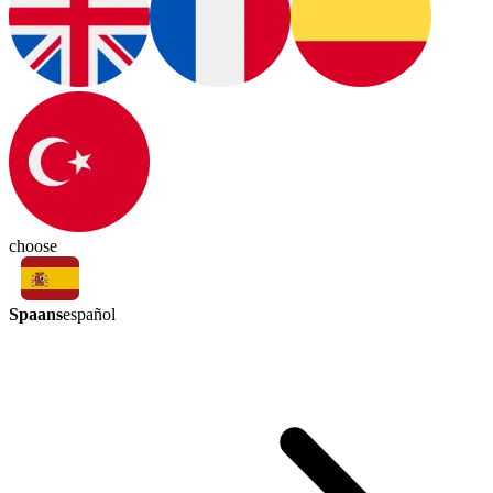
choose
Spaans
español