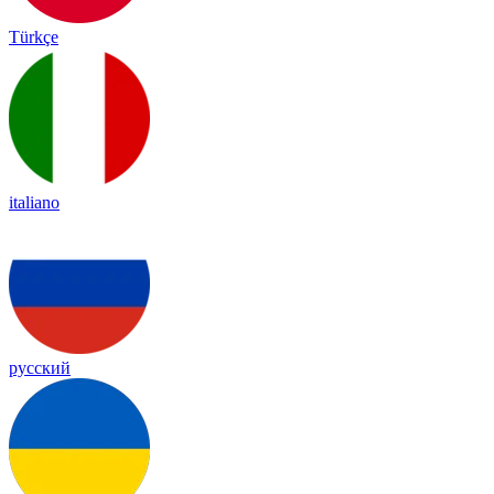
Türkçe
italiano
русский