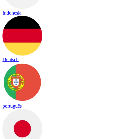
Indonesia
Deutsch
português