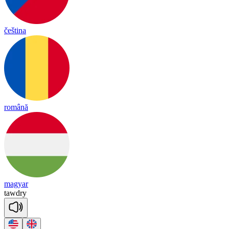
čeština
română
magyar
taw
dry