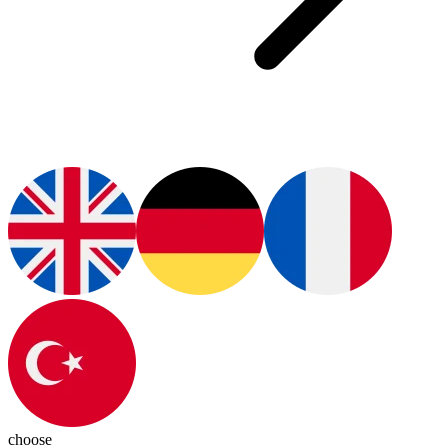
choose