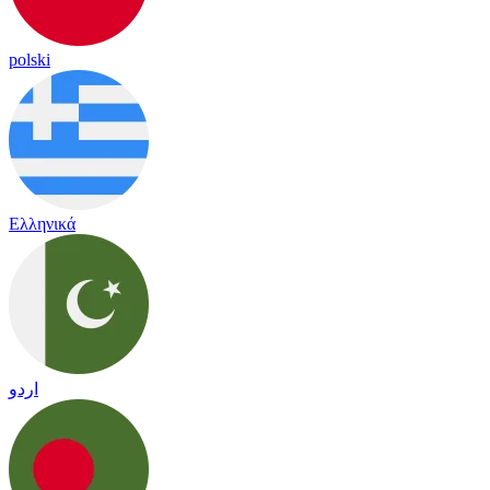
polski
Ελληνικά
اردو