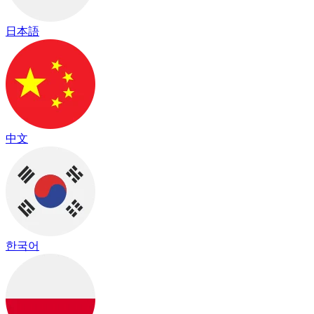
日本語
中文
한국어