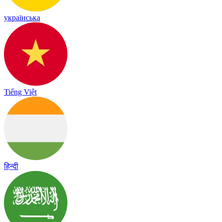
українська
Tiếng Việt
हिन्दी