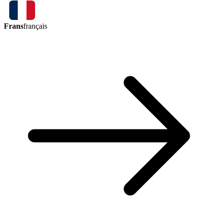
Frans
français