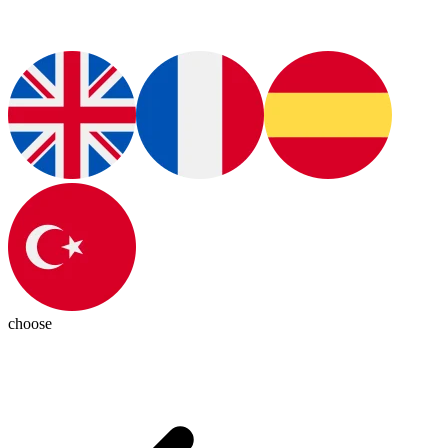
choose