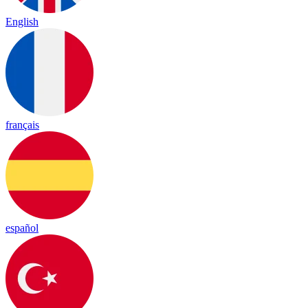
English
français
español