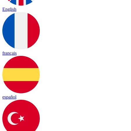
English
français
español