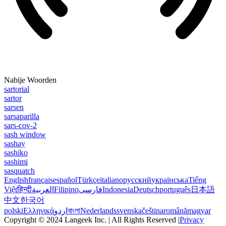
Nabije Woorden
sartorial
sartor
sarsen
sarsaparilla
sars-cov-2
sash window
sashay
sashiko
sashimi
sasquatch
English
français
español
Türkçe
italiano
русский
українська
Tiếng
Việt
हिन्दी
العربية
Filipino
فارسی
Indonesia
Deutsch
português
日本語
中文
한국어
polski
Ελληνικά
اردو
বাংলা
Nederlands
svenska
čeština
română
magyar
Copyright © 2024 Langeek Inc. | All Rights Reserved |
Privacy