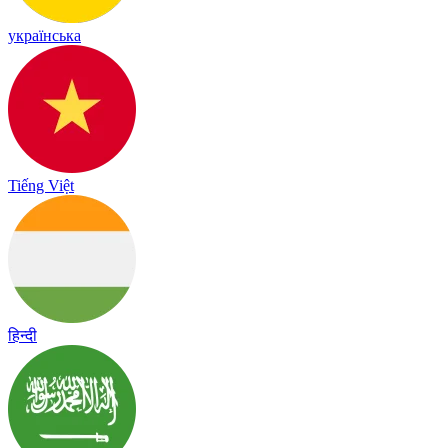
українська
Tiếng Việt
हिन्दी