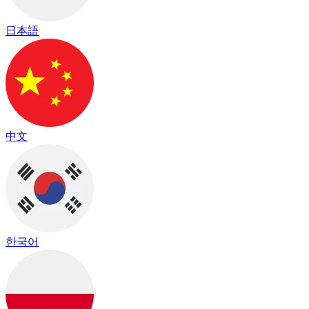
日本語
中文
한국어