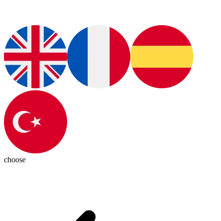
choose