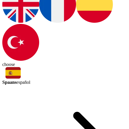
choose
Spaans
español