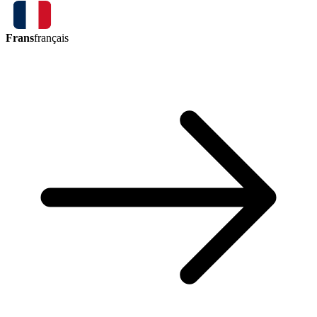
Frans
français