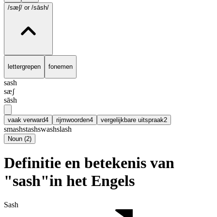
/sæʃ/
or /sāsh/
lettergrepen
fonemen
sash
sæʃ
sāsh
vaak verward
4
rijmwoorden
4
vergelijkbare uitspraak
2
smash
stash
swash
slash
Noun
(
2
)
Definitie en betekenis van
"sash"in het Engels
Sash