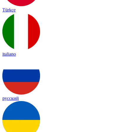
Türkçe
italiano
русский