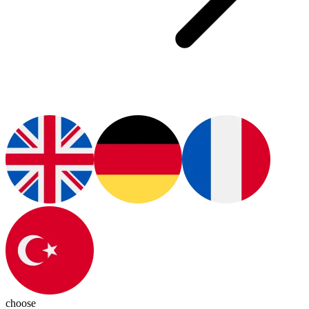
choose