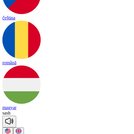
čeština
română
magyar
sash