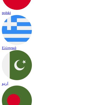
polski
Ελληνικά
اردو