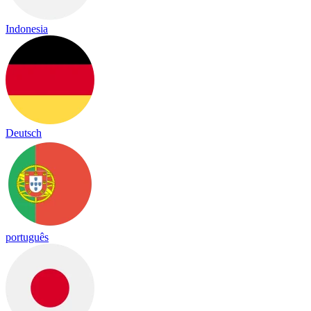
Indonesia
Deutsch
português