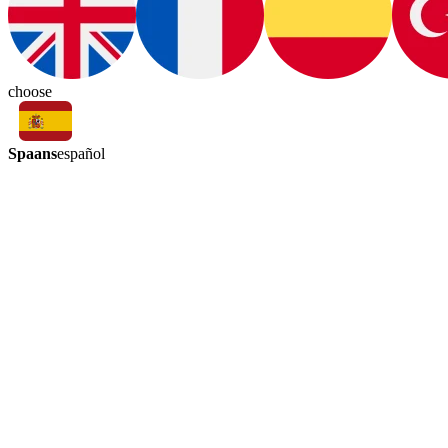
choose
Spaans
español