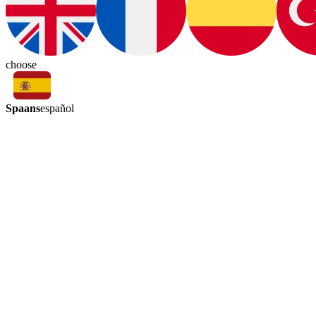
choose
Spaans
español