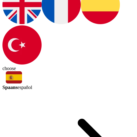
choose
Spaans
español