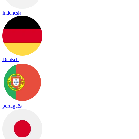
Indonesia
Deutsch
português