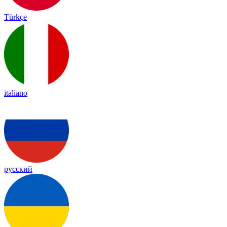
Türkçe
italiano
русский