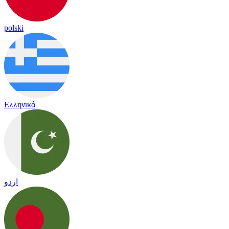
polski
Ελληνικά
اردو