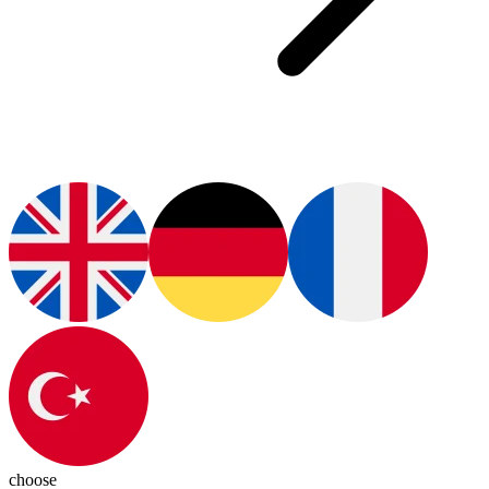
choose