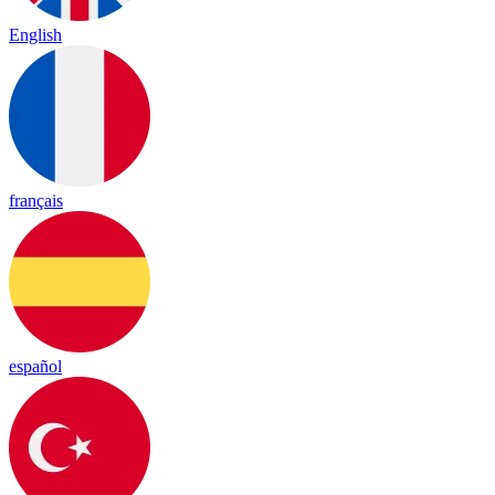
English
français
español