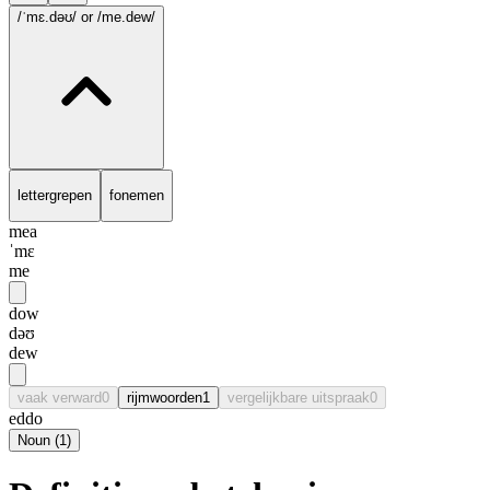
/ˈmɛ.dəʊ/
or /me.dew/
lettergrepen
fonemen
mea
ˈmɛ
me
dow
dəʊ
dew
vaak verward
0
rijmwoorden
1
vergelijkbare uitspraak
0
eddo
Noun
(
1
)