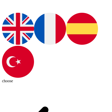
choose