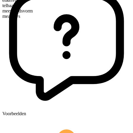
enkelvoudig
telbaar
meervoudsvorm
meadows
Voorbeelden