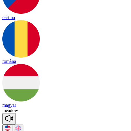
čeština
română
magyar
mea
dow