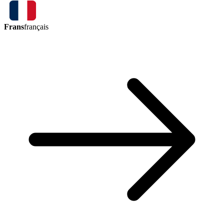
Frans
français