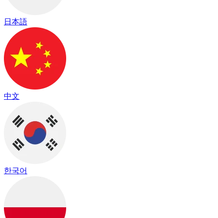
日本語
中文
한국어