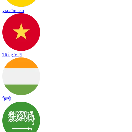
українська
Tiếng Việt
हिन्दी