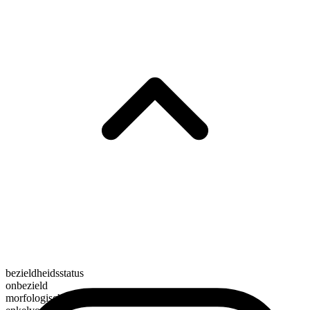
bezieldheidsstatus
onbezield
morfologische samenstelling