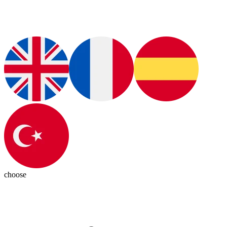
choose