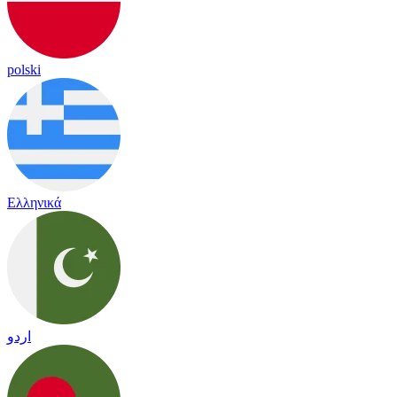
polski
Ελληνικά
اردو