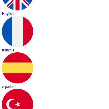
English
français
español