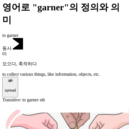
영어로 "garner"의 정의와 의
미
to garner
동사
01
모으다
,
축적하다
to collect various things, like information, objects, etc.
spread
Transitive
:
to garner
sth