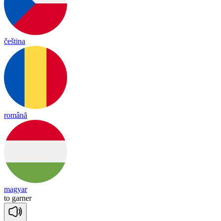
čeština
română
magyar
to
gar
ner