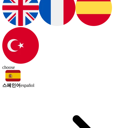
choose
스페인어
español