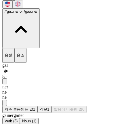
/ˈgɑ:.nə/
or /gaa.nē/
음절
음소
gar
ˈgɑ:
gaa
ner
nə
nē
자주 혼동되는 말
2
각운
1
발음이 비슷한 말
0
gainer
garter
Verb
(
3
)
Noun
(
1
)