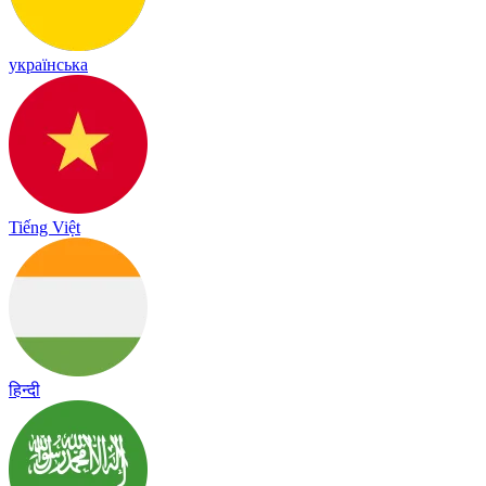
українська
Tiếng Việt
हिन्दी