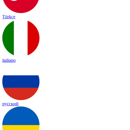
Türkçe
italiano
русский