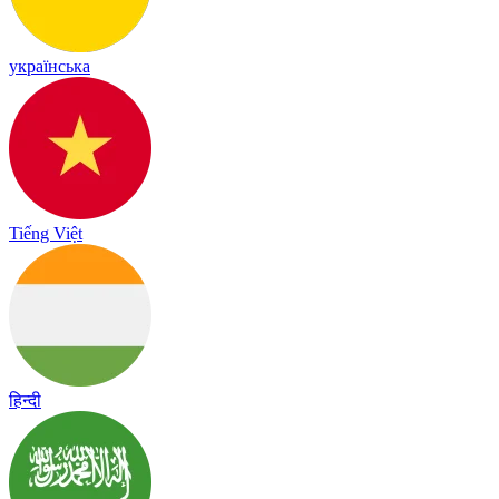
українська
Tiếng Việt
हिन्दी