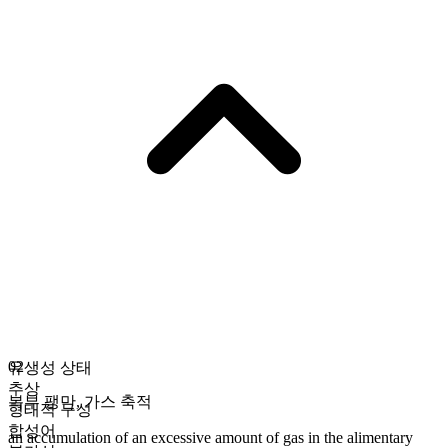
02
유생성 상태
추상
복부 팽만
,
가스 축적
형태적 구성
합성어
an accumulation of an excessive amount of gas in the alimentary