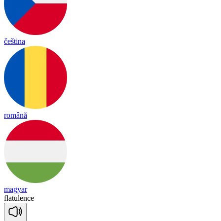
čeština
română
magyar
fla
tu
lence