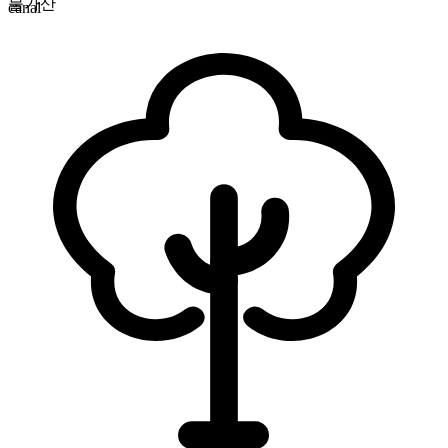
불가산
canal