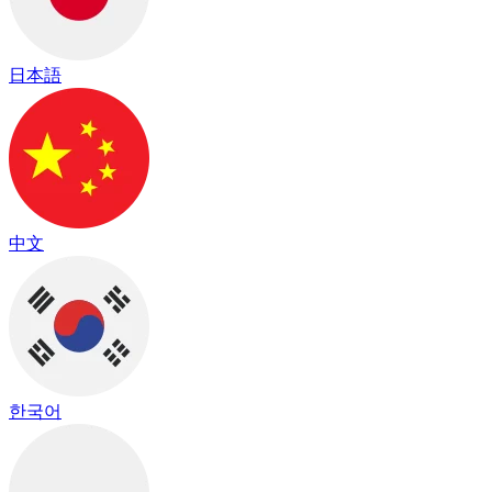
日本語
中文
한국어