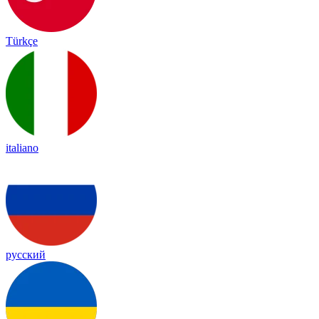
Türkçe
italiano
русский