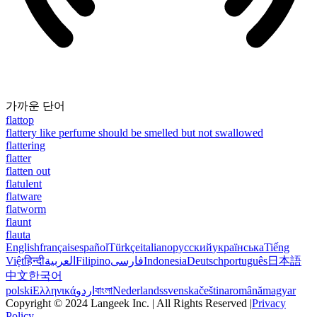
가까운 단어
flattop
flattery like perfume should be smelled but not swallowed
flattering
flatter
flatten out
flatulent
flatware
flatworm
flaunt
flauta
English
français
español
Türkçe
italiano
русский
українська
Tiếng
Việt
हिन्दी
العربية
Filipino
فارسی
Indonesia
Deutsch
português
日本語
中文
한국어
polski
Ελληνικά
اردو
বাংলা
Nederlands
svenska
čeština
română
magyar
Copyright © 2024 Langeek Inc. | All Rights Reserved |
Privacy
Policy