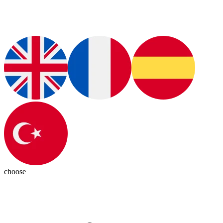
choose