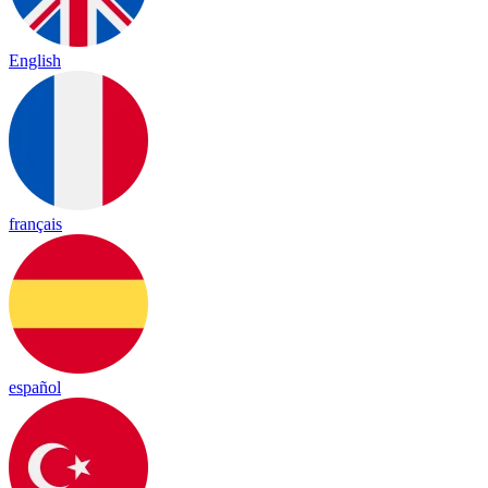
English
français
español