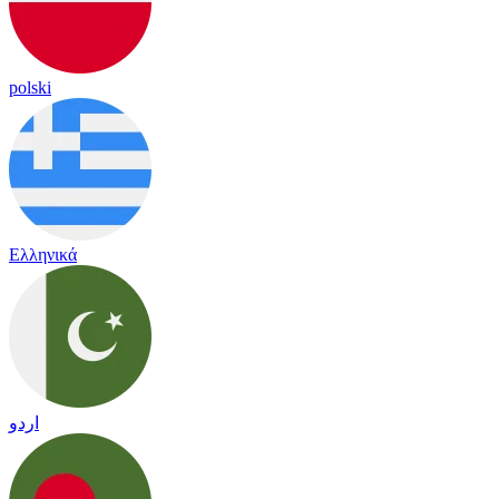
polski
Ελληνικά
اردو