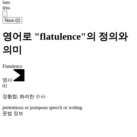
ləns
lēns
Noun
(
2
)
영어로 "flatulence"의 정의와
의미
Flatulence
명사
01
장황함
,
화려한 수사
pretentious or pompous speech or writing
문법 정보