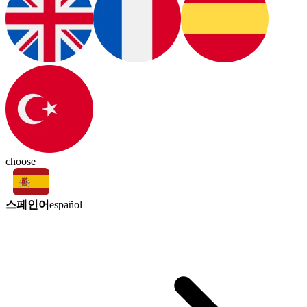
choose
스페인어
español