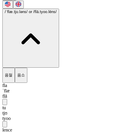
/ˈflæ.tjʊ.ləns/
or /flā.tyoo.lēns/
음절
음소
fla
ˈflæ
flā
tu
tjʊ
tyoo
lence