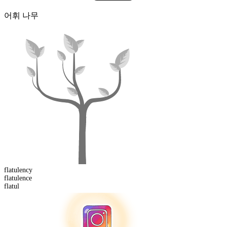
어휘 나무
flatulency
flatul
ence
flatul