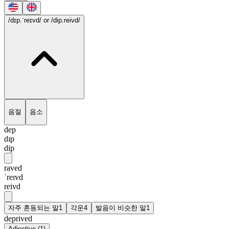
/dɪp.ˈreɪvd/
or /dip.reivd/
음절
음소
dep
dɪp
dip
raved
ˈreɪvd
reivd
자주 혼동되는 말
1
각운
4
발음이 비슷한 말
1
deprived
Adjective
(
1
)