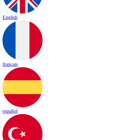
English
français
español