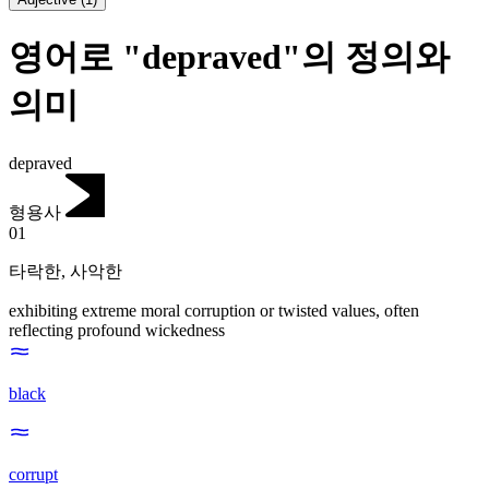
영어로 "depraved"의 정의와
의미
depraved
형용사
01
타락한
,
사악한
exhibiting extreme moral corruption or twisted values, often
reflecting profound wickedness
black
corrupt