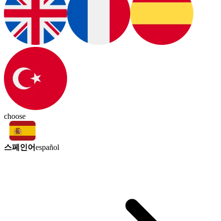
choose
스페인어
español