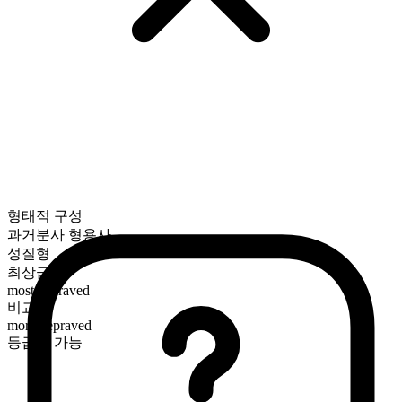
형태적 구성
과거분사 형용사
성질형
최상급
most depraved
비교급
more depraved
등급화 가능