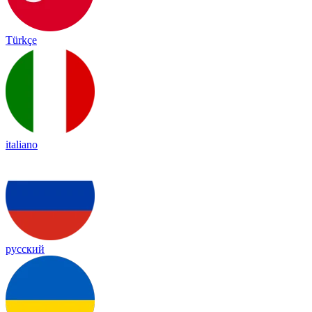
Türkçe
italiano
русский