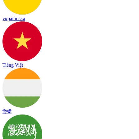
українська
Tiếng Việt
हिन्दी