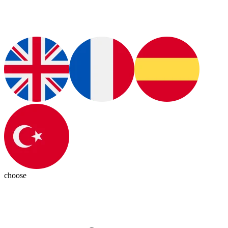
choose