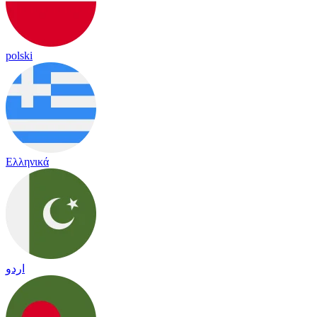
polski
Ελληνικά
اردو