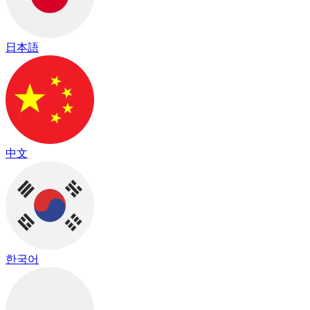
日本語
中文
한국어