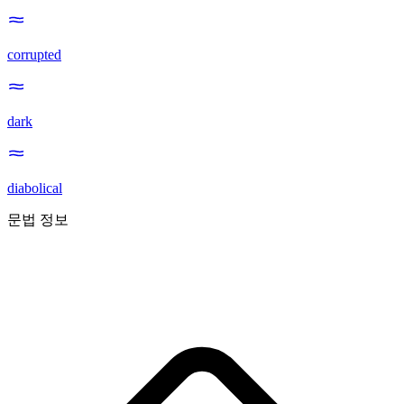
corrupted
dark
diabolical
문법 정보