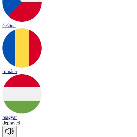
čeština
română
magyar
dep
raved