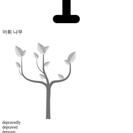
어휘 나무
depraved
ly
depraved
deprave