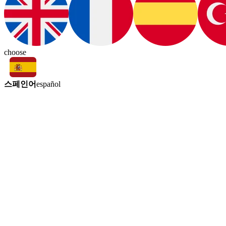
choose
스페인어
español