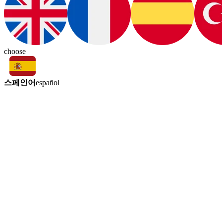
choose
스페인어
español