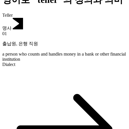
Teller
명사
01
출납원
,
은행 직원
a person who counts and handles money in a bank or other financial
institution
Dialect