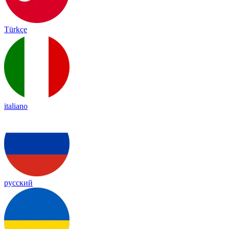
Türkçe
italiano
русский