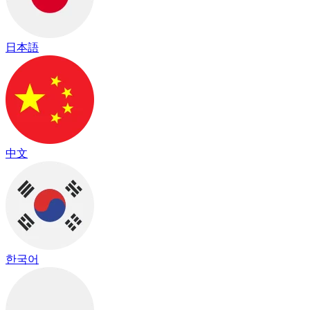
日本語
中文
한국어