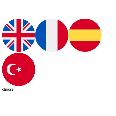
choose