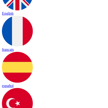
English
français
español