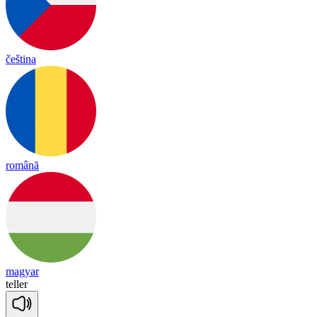
čeština
română
magyar
te
ller