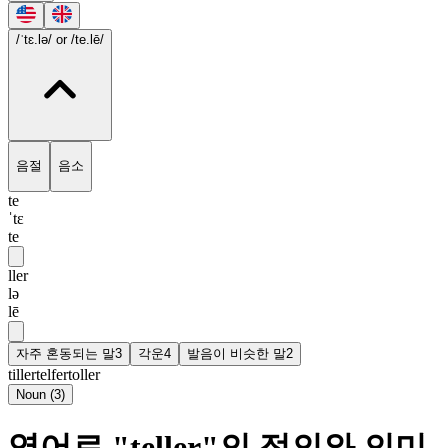
/ˈtɛ.lə/
or /te.lē/
음절
음소
te
ˈtɛ
te
ller
lə
lē
자주 혼동되는 말
3
각운
4
발음이 비슷한 말
2
tiller
telfer
toller
Noun
(
3
)
영어로 "teller"의 정의와 의미