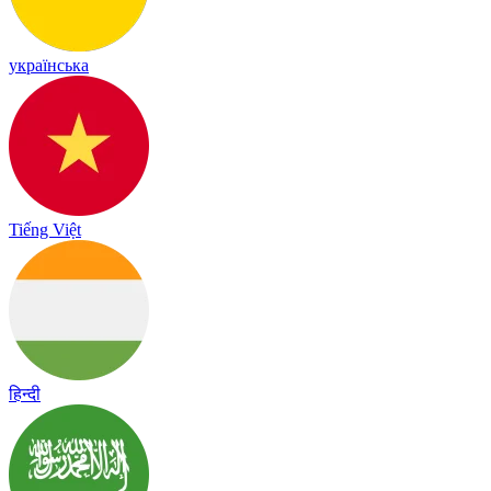
українська
Tiếng Việt
हिन्दी