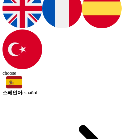
choose
스페인어
español