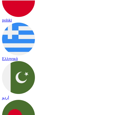
polski
Ελληνικά
اردو