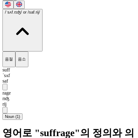
/ˈsʌf.rɪʤ/
or /saf.rij/
음절
음소
suff
ˈsʌf
saf
rage
rɪʤ
rij
Noun
(
1
)
영어로 "suffrage"의 정의와 의