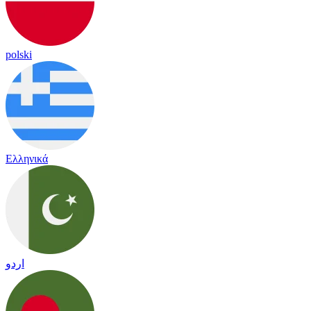
polski
Ελληνικά
اردو