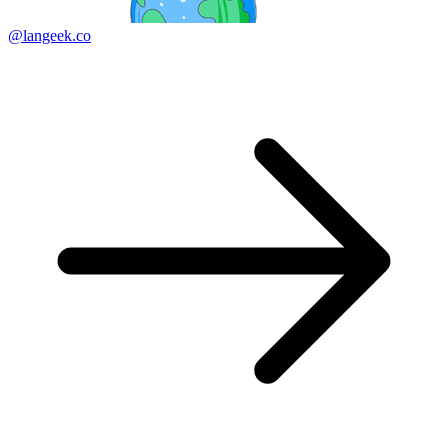
@langeek.co