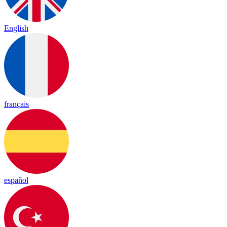
English
français
español