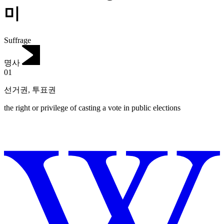
미
Suffrage
명사
01
선거권
,
투표권
the right or privilege of casting a vote in public elections