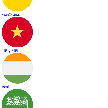
українська
Tiếng Việt
हिन्दी