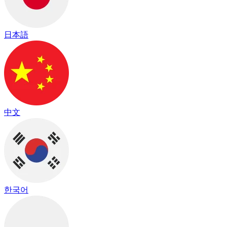
日本語
中文
한국어