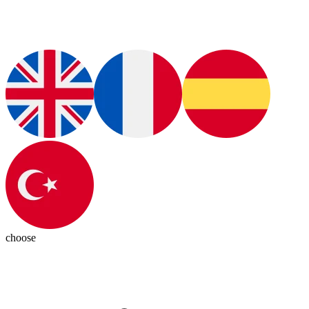
choose