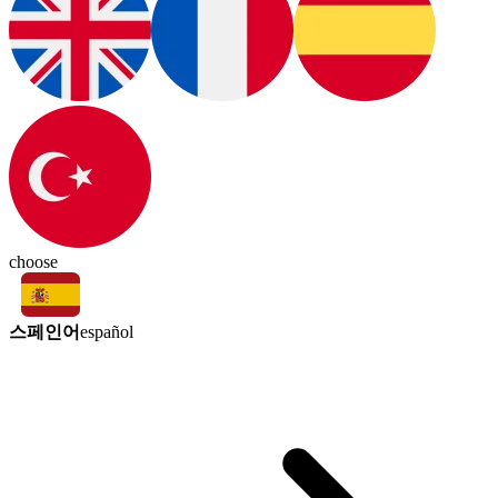
choose
스페인어
español