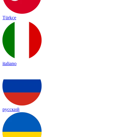
Türkçe
italiano
русский