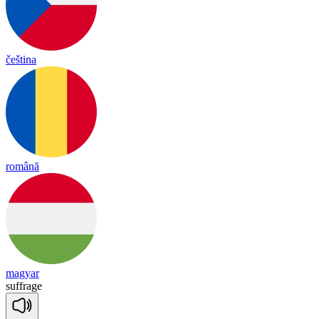
čeština
română
magyar
suff
rage