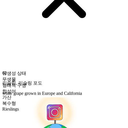
02
유생성 상태
무생물
리슬링
,
리슬링 포도
형태적 구성
합성어
white grape grown in Europe and California
가산
복수형
Rieslings