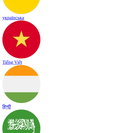
українська
Tiếng Việt
हिन्दी