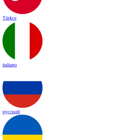
Türkçe
italiano
русский