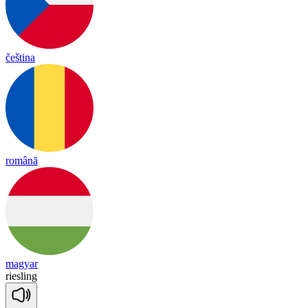
čeština
română
magyar
ries
ling