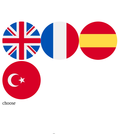
choose