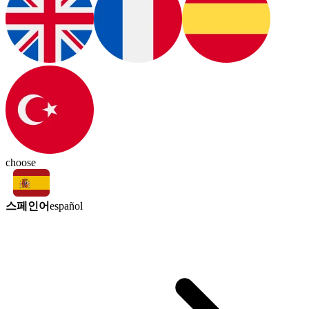
choose
스페인어
español