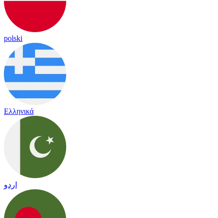
polski
Ελληνικά
اردو