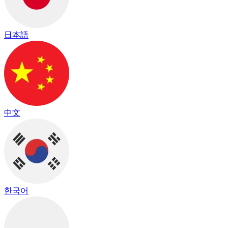
日本語
中文
한국어