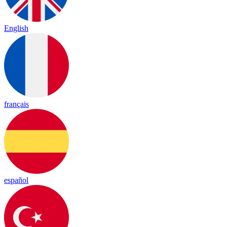
English
français
español