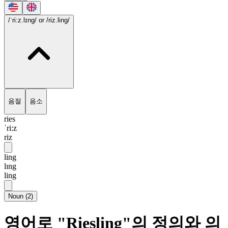
/ˈri:z.lɪng/
or /riz.ling/
음절
음소
ries
ˈri:z
riz
ling
lɪng
ling
Noun
(
2
)
영어로 "Riesling"의 정의와 의