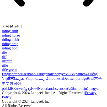
가까운 단어
riding skirt
riding horse
riding habit
riding crop
riding boot
rife
riff
riffraff
rifle
rifle green
English
français
español
Türkçe
italiano
русский
українська
Tiếng
Việt
हिन्दी
العربية
Filipino
فارسی
Indonesia
Deutsch
português
日本語
中文
한국어
polski
Ελληνικά
اردو
বাংলা
Nederlands
svenska
čeština
română
magyar
Copyright © 2024 Langeek Inc. | All Rights Reserved |
Privacy
Policy
Copyright © 2024 Langeek Inc.
All Rights Reserved