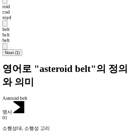
roid
rɔɪd
royd
belt
bɛlt
belt
Noun
(
1
)
영어로 "asteroid belt"의 정의
와 의미
Asteroid belt
명사
01
소행성대
,
소행성 고리