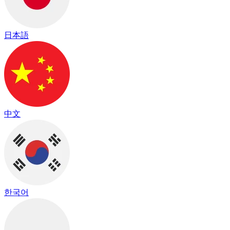
日本語
中文
한국어