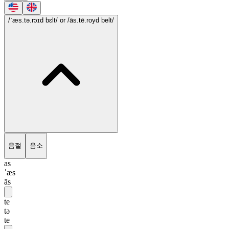
/ˈæs.tə.rɔɪd bɛlt/
or /ās.tē.royd belt/
음절
음소
as
ˈæs
ās
te
tə
tē