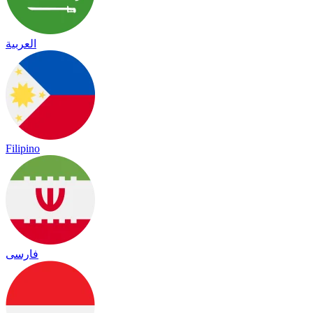
العربية
Filipino
فارسی