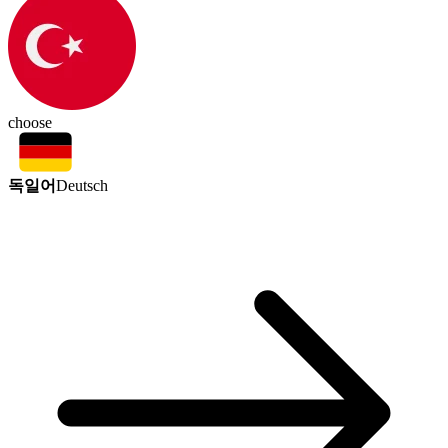
choose
독일어
Deutsch