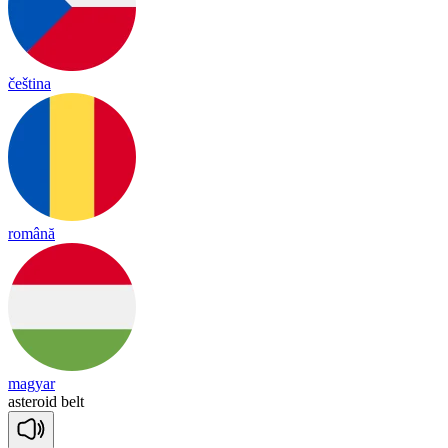
čeština
română
magyar
as
te
roid
belt