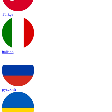
Türkçe
italiano
русский