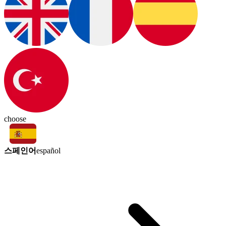
choose
스페인어
español