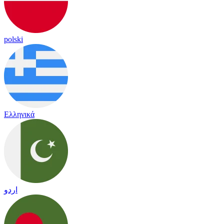
polski
Ελληνικά
اردو