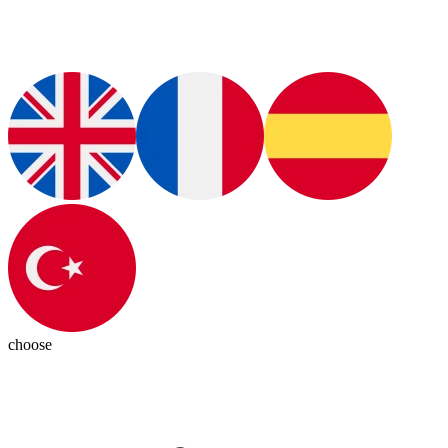
choose