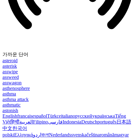
가까운 단어
asteroid
asterisk
asswipe
assweed
asswagon
asthenosphere
asthma
asthma attack
asthmatic
astonish
English
français
español
Türkçe
italiano
русский
українська
Tiếng
Việt
हिन्दी
العربية
Filipino
فارسی
Indonesia
Deutsch
português
日本語
中文
한국어
polski
Ελληνικά
اردو
বাংলা
Nederlands
svenska
čeština
română
magyar