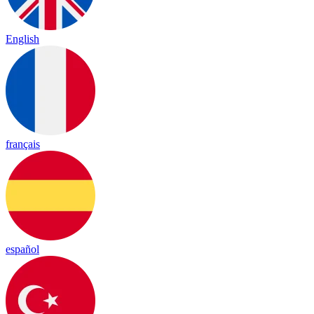
English
français
español