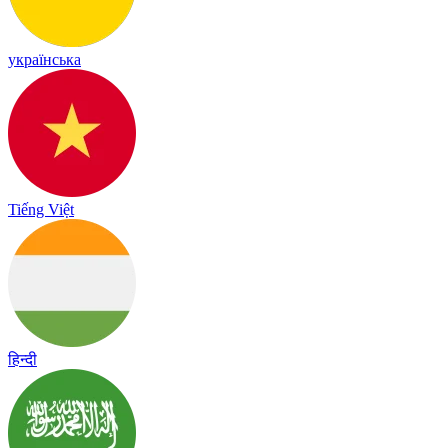
українська
Tiếng Việt
हिन्दी