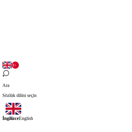
Ara
Sözlük dilini seçin
İngilizce
English