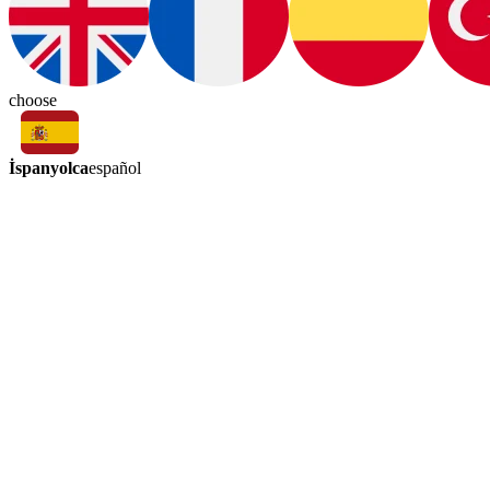
choose
İspanyolca
español