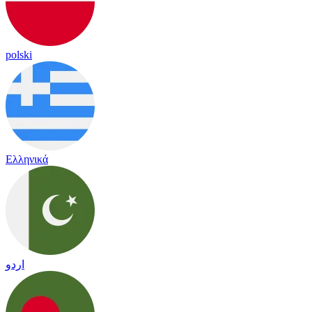
polski
Ελληνικά
اردو