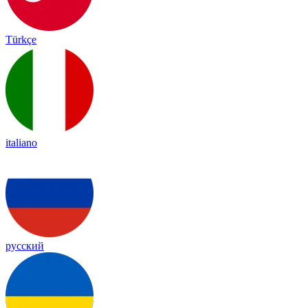
Türkçe
italiano
русский