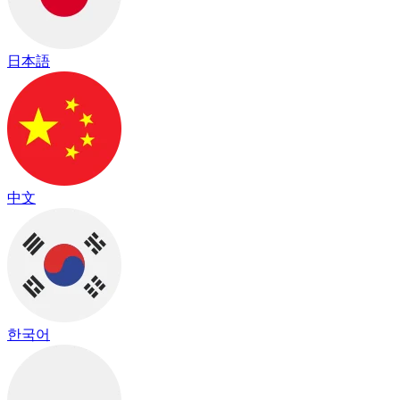
日本語
中文
한국어