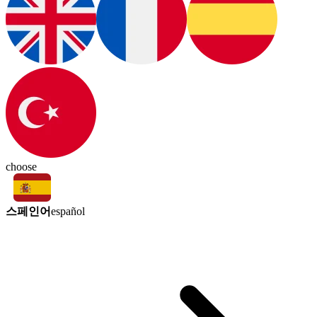
choose
스페인어
español