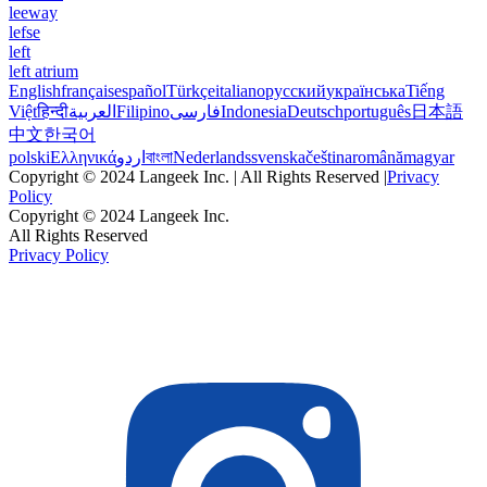
leeway
lefse
left
left atrium
English
français
español
Türkçe
italiano
русский
українська
Tiếng
Việt
हिन्दी
العربية
Filipino
فارسی
Indonesia
Deutsch
português
日本語
中文
한국어
polski
Ελληνικά
اردو
বাংলা
Nederlands
svenska
čeština
română
magyar
Copyright © 2024 Langeek Inc. | All Rights Reserved |
Privacy
Policy
Copyright © 2024 Langeek Inc.
All Rights Reserved
Privacy Policy