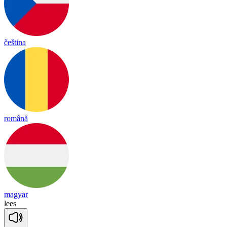
čeština
română
magyar
lees