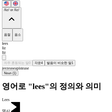
/liz/
or /liz/
음절
음소
lees
liz
liz
자주 혼동되는 말
0
각운
4
발음이 비슷한 말
1
jeez
ease
apis
tease
Noun
(
1
)
영어로 "lees"의 정의와 의미
Lees
명사