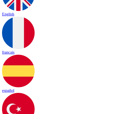
English
français
español