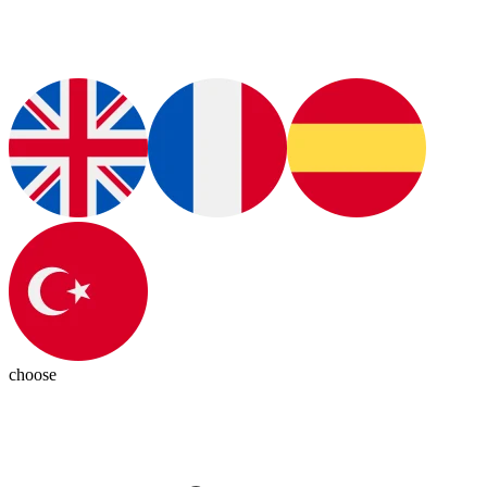
choose