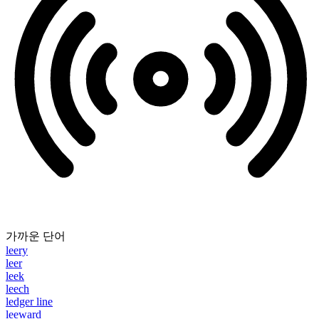
가까운 단어
leery
leer
leek
leech
ledger line
leeward