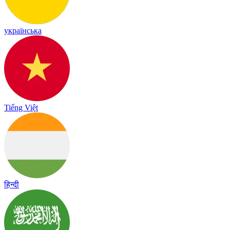
українська
Tiếng Việt
हिन्दी