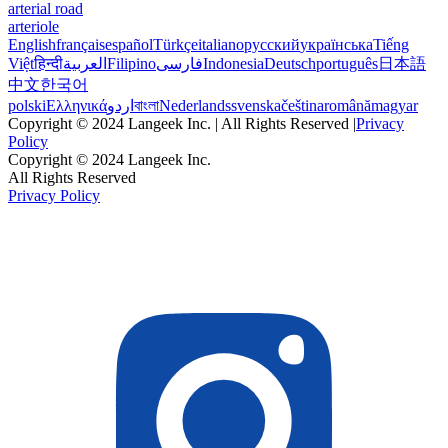
arterial road
arteriole
English
français
español
Türkçe
italiano
русский
українська
Tiếng
Việt
हिन्दी
العربية
Filipino
فارسی
Indonesia
Deutsch
português
日本語
中文
한국어
polski
Ελληνικά
اردو
বাংলা
Nederlands
svenska
čeština
română
magyar
Copyright © 2024 Langeek Inc. | All Rights Reserved |
Privacy
Policy
Copyright © 2024 Langeek Inc.
All Rights Reserved
Privacy Policy