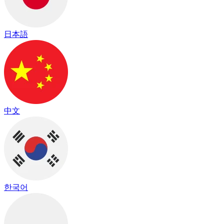
日本語
中文
한국어