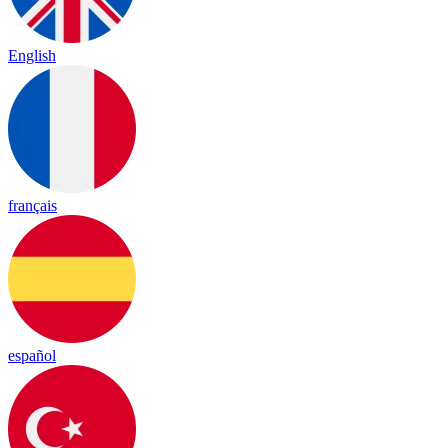
English
français
español