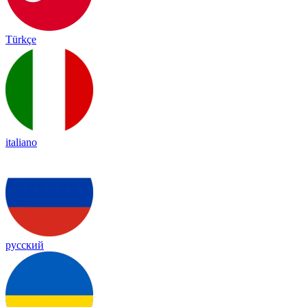
Türkçe
italiano
русский