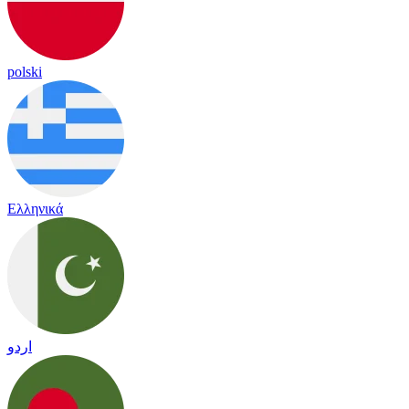
polski
Ελληνικά
اردو