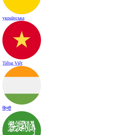
українська
Tiếng Việt
हिन्दी