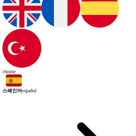
choose
스페인어
español