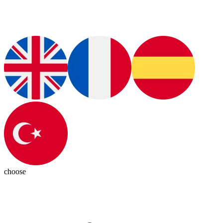
choose