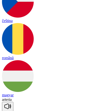
čeština
română
magyar
ar
te
ria