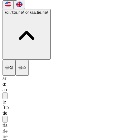
/ɑ:.ˈtɪə.riə/
or /aa.tie.riē/
음절
음소
ar
ɑ:
aa
te
ˈtɪə
tie
ria
riə
riē