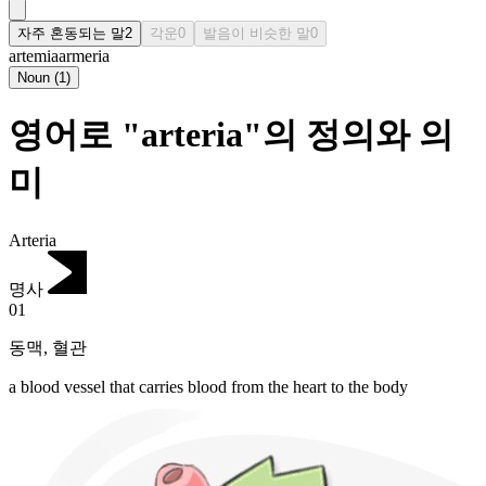
자주 혼동되는 말
2
각운
0
발음이 비슷한 말
0
artemia
armeria
Noun
(
1
)
영어로 "arteria"의 정의와 의
미
Arteria
명사
01
동맥
,
혈관
a blood vessel that carries blood from the heart to the body