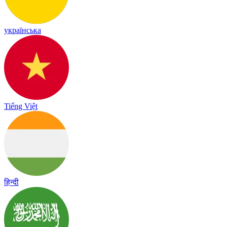
українська
Tiếng Việt
हिन्दी