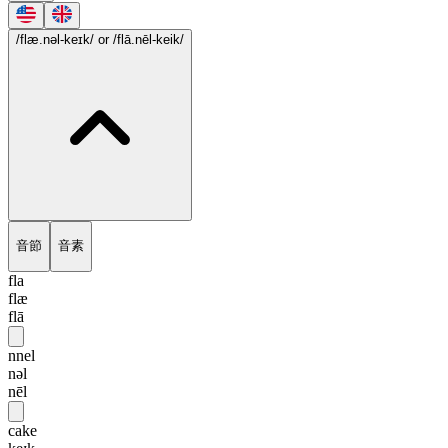
/flæ.nəl-keɪk/
or /flā.nēl-keik/
音節
音素
fla
flæ
flā
nnel
nəl
nēl
cake