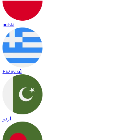
polski
Ελληνικά
اردو