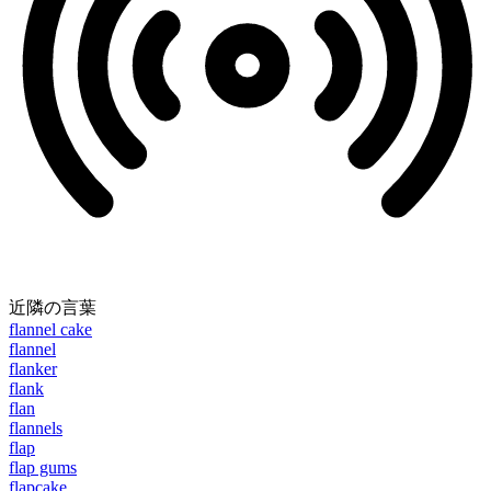
近隣の言葉
flannel cake
flannel
flanker
flank
flan
flannels
flap
flap gums
flapcake