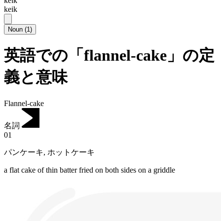
keɪk
keik
Noun
(
1
)
英語での「flannel-cake」の定
義と意味
Flannel-cake
名詞
01
パンケーキ
,
ホットケーキ
a flat cake of thin batter fried on both sides on a griddle