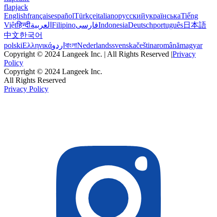
flapjack
English
français
español
Türkçe
italiano
русский
українська
Tiếng
Việt
हिन्दी
العربية
Filipino
فارسی
Indonesia
Deutsch
português
日本語
中文
한국어
polski
Ελληνικά
اردو
বাংলা
Nederlands
svenska
čeština
română
magyar
Copyright © 2024 Langeek Inc. | All Rights Reserved |
Privacy
Policy
Copyright © 2024 Langeek Inc.
All Rights Reserved
Privacy Policy