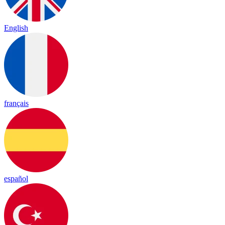
English
français
español