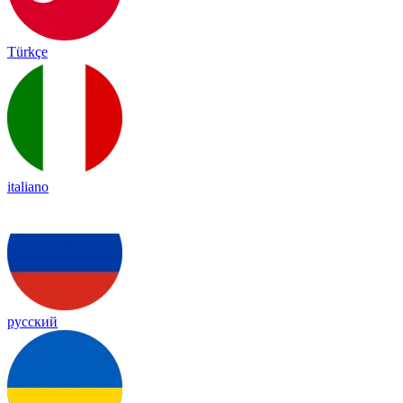
Türkçe
italiano
русский