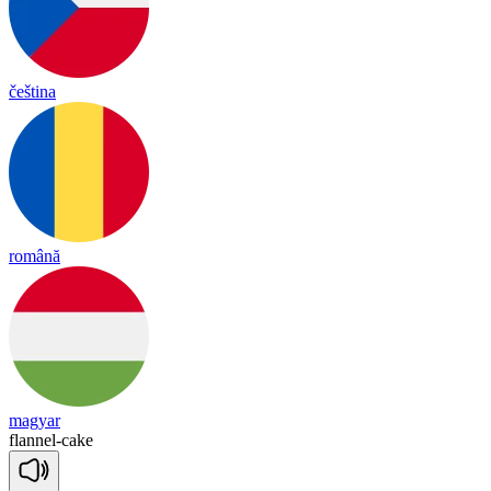
čeština
română
magyar
fla
nnel
-
cake