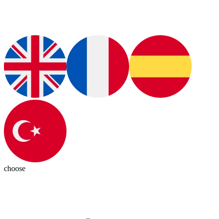
choose