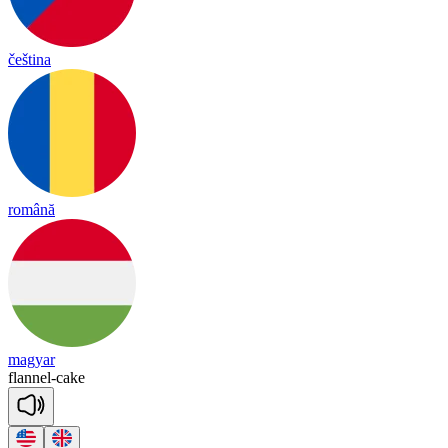
čeština
română
magyar
fla
nnel
-
cake