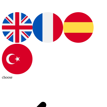
choose