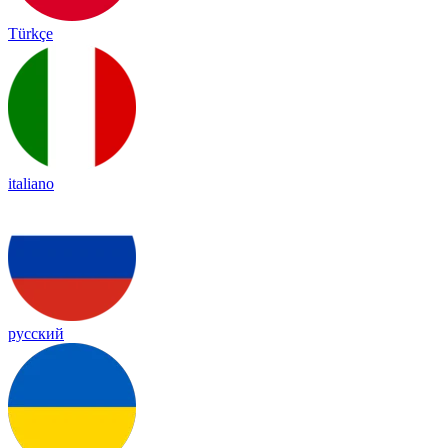
Türkçe
italiano
русский