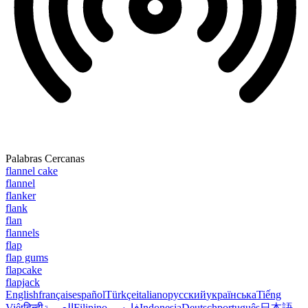
Palabras Cercanas
flannel cake
flannel
flanker
flank
flan
flannels
flap
flap gums
flapcake
flapjack
English
français
español
Türkçe
italiano
русский
українська
Tiếng
Việt
हिन्दी
العربية
Filipino
فارسی
Indonesia
Deutsch
português
日本語