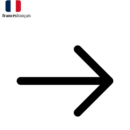
francés
français