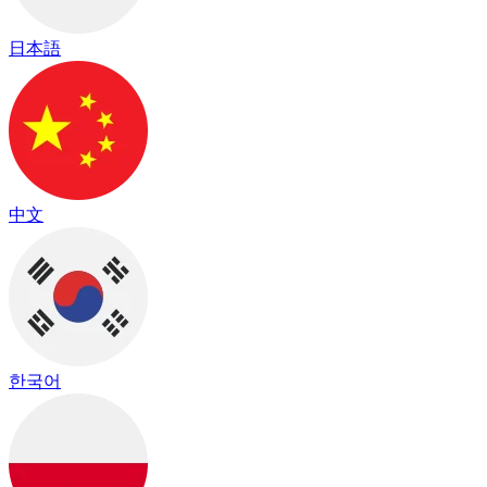
日本語
中文
한국어