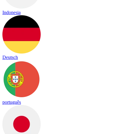
Indonesia
Deutsch
português