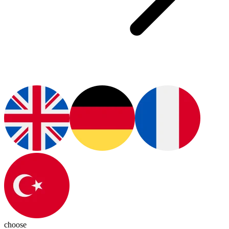
choose