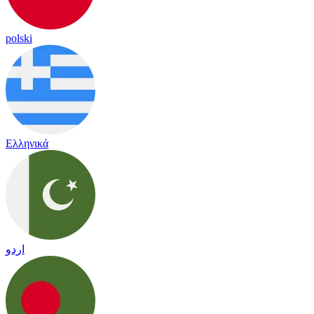
polski
Ελληνικά
اردو