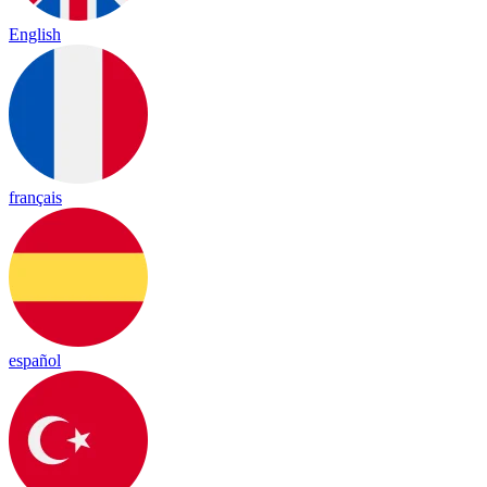
English
français
español