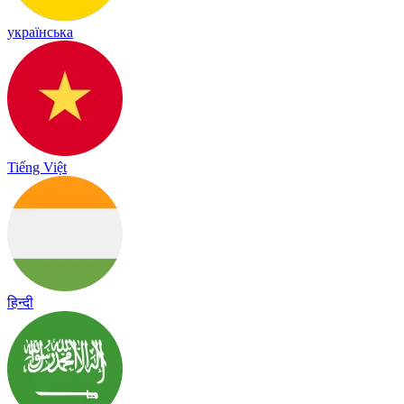
українська
Tiếng Việt
हिन्दी