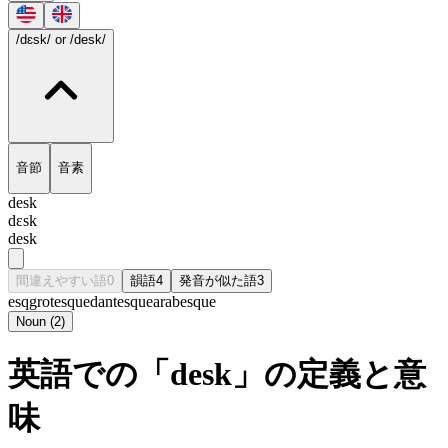
/dɛsk/
or /desk/
音節
音素
desk
dɛsk
desk
間違えやすい語
0
韻語
4
発音が似た語
3
esq
grotesque
dantesque
arabesque
Noun
(
2
)
英語での「desk」の定義と意
味