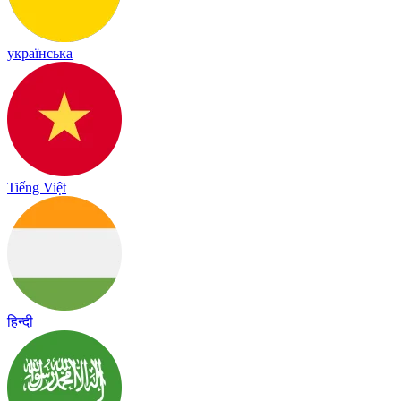
українська
Tiếng Việt
हिन्दी