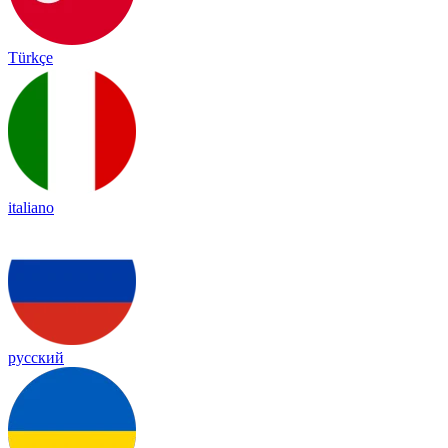
Türkçe
italiano
русский