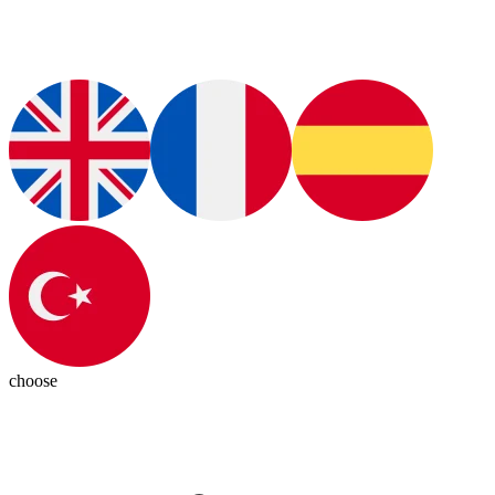
choose