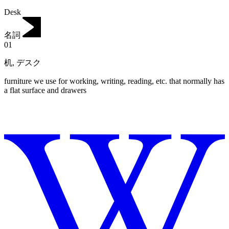
Desk
名詞
01
机
,
デスク
furniture we use for working, writing, reading, etc.
that normally has
a flat surface and drawers