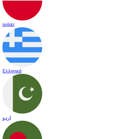
polski
Ελληνικά
اردو