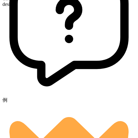
desks
例