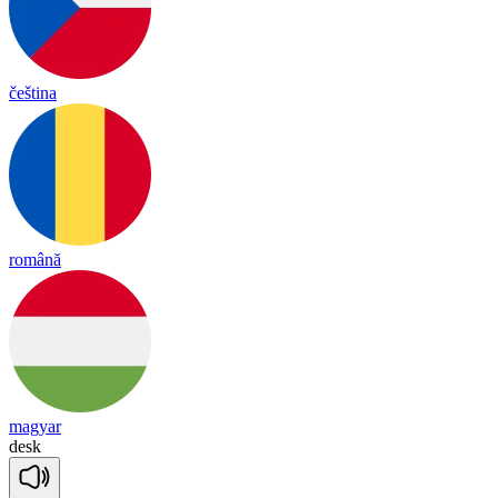
čeština
română
magyar
desk