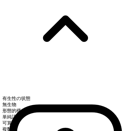
有生性の状態
無生物
形態的構成
単純語
可算
複数形