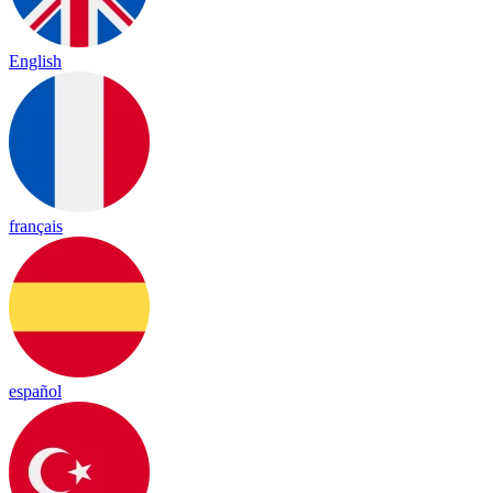
English
français
español