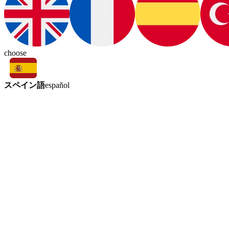
choose
スペイン語
español