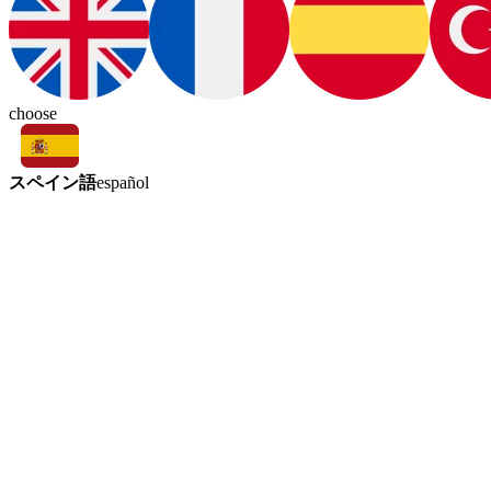
choose
スペイン語
español