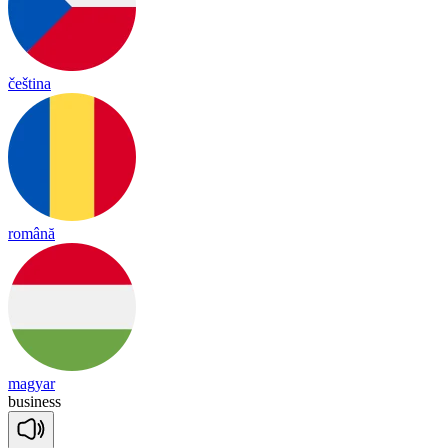
čeština
română
magyar
busi
ness