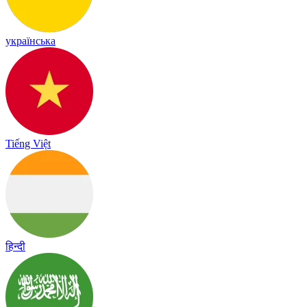
українська
Tiếng Việt
हिन्दी