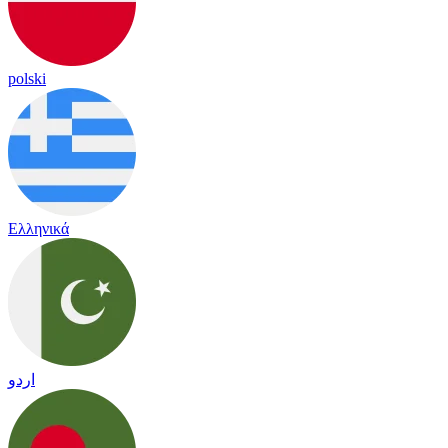
polski
Ελληνικά
اردو