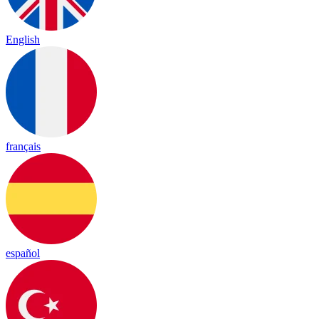
English
français
español