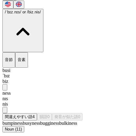
/ˈbɪz.nɪs/
or /biz.nis/
音節
音素
busi
ˈbɪz
biz
ness
nɪs
nis
間違えやすい語
4
韻語
0
発音が似た語
0
bumpiness
busyness
bugginess
bulkiness
Noun
(
11
)