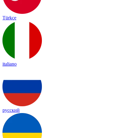
Türkçe
italiano
русский