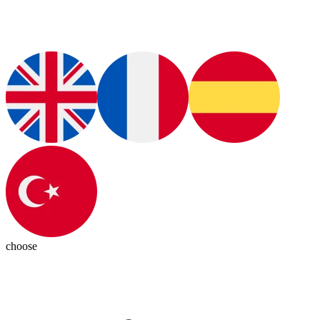
choose