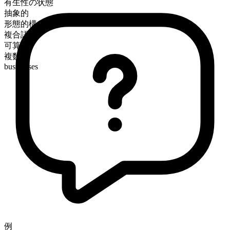
有生性の状態
抽象的
形態的構成
複合語
可算
複数形
businesses
例