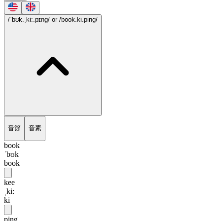
/ˈbʊk.ˌki:.pɪng/
or /book.ki.ping/
音節
音素
book
ˈbʊk
book
kee
ˌki:
ki
ping