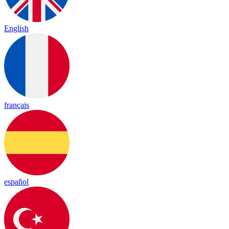
English
français
español