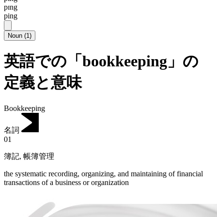
pɪng
ping
Noun
(
1
)
英語での「bookkeeping」の
定義と意味
Bookkeeping
名詞
01
簿記
,
帳簿管理
the systematic recording, organizing, and maintaining of financial
transactions of a business or organization