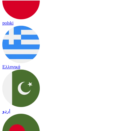
polski
Ελληνικά
اردو