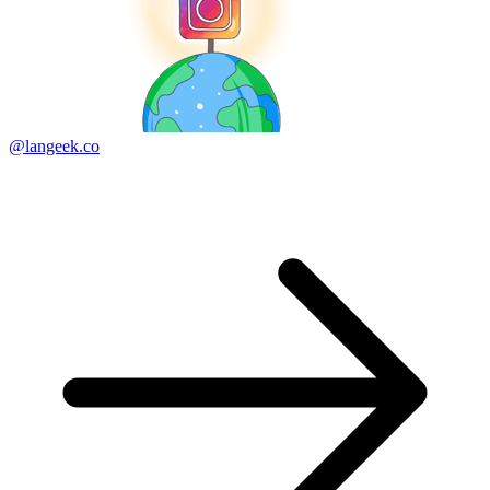
@langeek.co