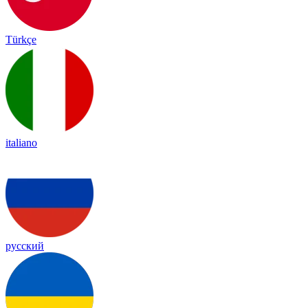
Türkçe
italiano
русский