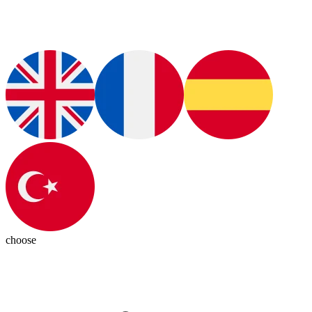
choose