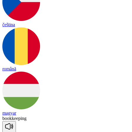
čeština
română
magyar
book
kee
ping