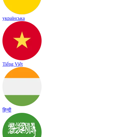
українська
Tiếng Việt
हिन्दी