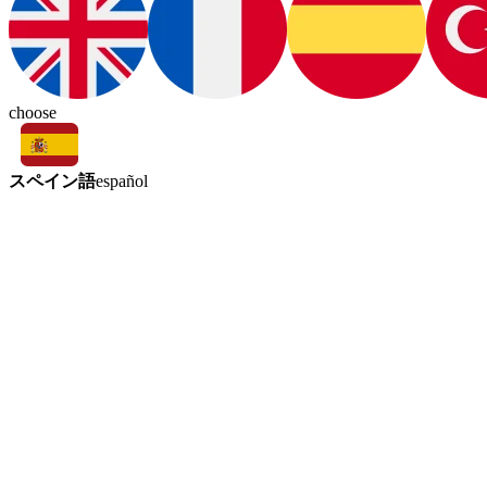
choose
スペイン語
español